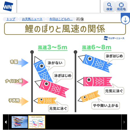
検索
現在地
雨雲レーダー
台風情報
地震情報
警報・注意報
画像
2週間天気
ラ
トップ
お天気ニュース
今日はこどもの…