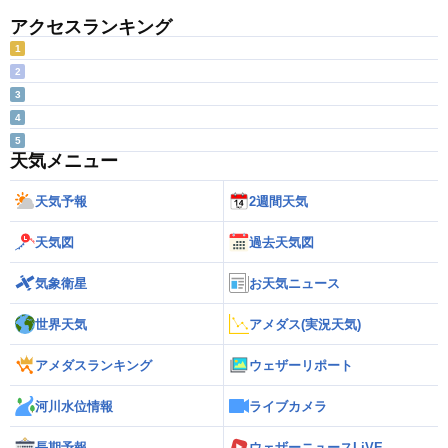
アクセスランキング
1
2
3
4
5
天気メニュー
天気予報
2週間天気
天気図
過去天気図
気象衛星
お天気ニュース
世界天気
アメダス(実況天気)
アメダスランキング
ウェザーリポート
河川水位情報
ライブカメラ
長期予報
ウェザーニュースLiVE