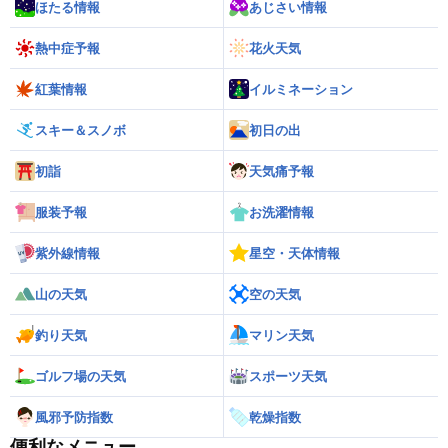
ほたる情報
あじさい情報
熱中症予報
花火天気
紅葉情報
イルミネーション
スキー＆スノボ
初日の出
初詣
天気痛予報
服装予報
お洗濯情報
紫外線情報
星空・天体情報
山の天気
空の天気
釣り天気
マリン天気
ゴルフ場の天気
スポーツ天気
風邪予防指数
乾燥指数
便利なメニュー