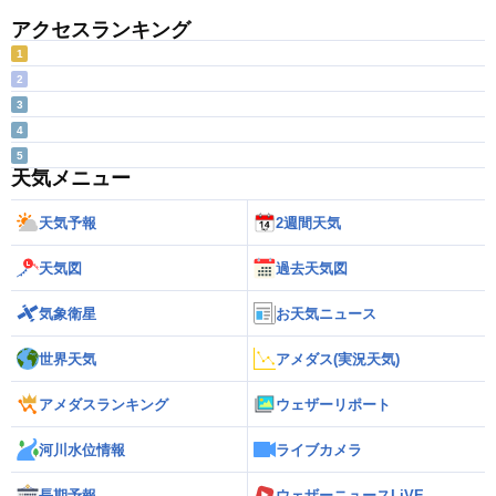
アクセスランキング
1
2
3
4
5
天気メニュー
天気予報
2週間天気
天気図
過去天気図
気象衛星
お天気ニュース
世界天気
アメダス(実況天気)
アメダスランキング
ウェザーリポート
河川水位情報
ライブカメラ
長期予報
ウェザーニュースLiVE