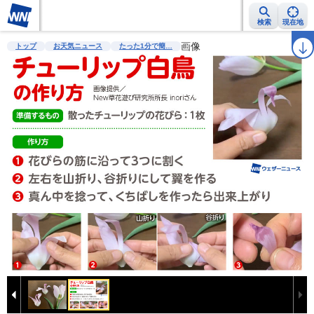
検索
現在地
雨雲レーダー
台風情報
地震情報
画像
警報・注意報
2週間天気
ラ
トップ
お天気ニュース
たった1分で簡…