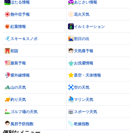
ほたる情報
あじさい情報
熱中症予報
花火天気
紅葉情報
イルミネーション
スキー＆スノボ
初日の出
初詣
天気痛予報
服装予報
お洗濯情報
紫外線情報
星空・天体情報
山の天気
空の天気
釣り天気
マリン天気
ゴルフ場の天気
スポーツ天気
風邪予防指数
乾燥指数
便利なメニュー