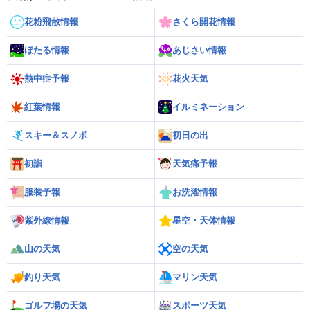
花粉飛散情報
さくら開花情報
ほたる情報
あじさい情報
熱中症予報
花火天気
紅葉情報
イルミネーション
スキー＆スノボ
初日の出
初詣
天気痛予報
服装予報
お洗濯情報
紫外線情報
星空・天体情報
山の天気
空の天気
釣り天気
マリン天気
ゴルフ場の天気
スポーツ天気