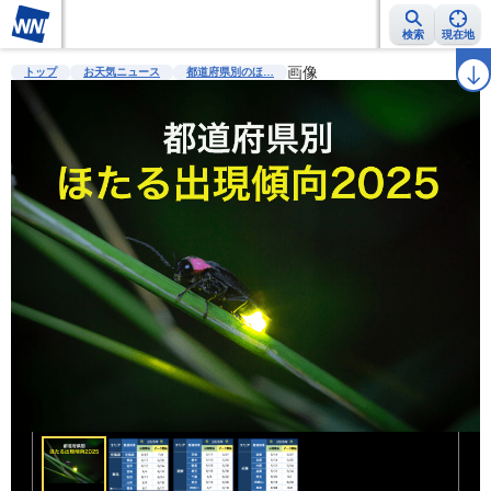
検索
現在地
雨雲レーダー
台風情報
地震情報
警報・注意報
画像
2週間天気
ラ
トップ
お天気ニュース
都道府県別のほ…