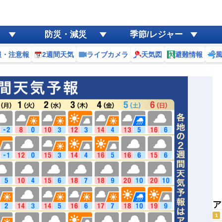
防災・減災
季節/レジャー
報・注意報
2週間天気
ライブカメラ
天気図
避難情報
ア
1