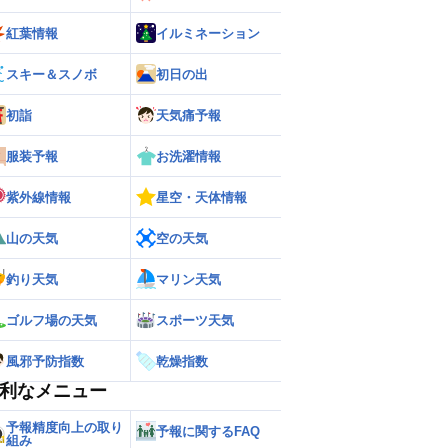
紅葉情報
イルミネーション
スキー＆スノボ
初日の出
初詣
天気痛予報
服装予報
お洗濯情報
紫外線情報
星空・天体情報
山の天気
空の天気
釣り天気
マリン天気
ゴルフ場の天気
スポーツ天気
風邪予防指数
乾燥指数
利なメニュー
予報精度向上の取り
予報に関するFAQ
組み