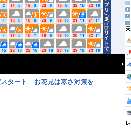
2
3
4
5
天
度スタート お花見は寒さ対策を
レ