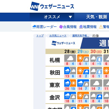
オススメ
天気・観測
雨雲レーダー
台風情報
地震情報
警
画像
トップ
お天気ニュース
週間天気予報…