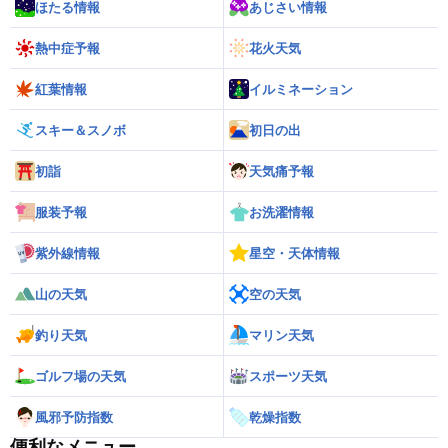
ほたる情報
あじさい情報
熱中症予報
花火天気
紅葉情報
イルミネーション
スキー＆スノボ
初日の出
初詣
天気痛予報
服装予報
お洗濯情報
紫外線情報
星空・天体情報
山の天気
空の天気
釣り天気
マリン天気
ゴルフ場の天気
スポーツ天気
風邪予防指数
乾燥指数
便利なメニュー