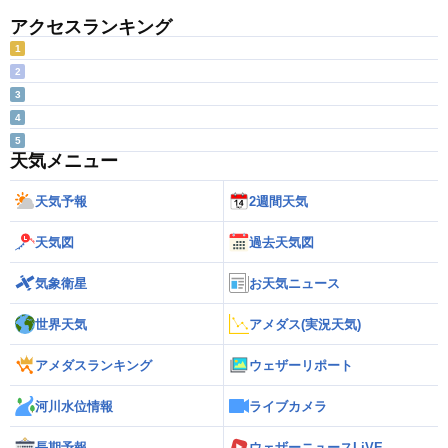
アクセスランキング
1
2
3
4
5
天気メニュー
天気予報
2週間天気
天気図
過去天気図
気象衛星
お天気ニュース
世界天気
アメダス(実況天気)
アメダスランキング
ウェザーリポート
河川水位情報
ライブカメラ
長期予報
ウェザーニュースLiVE