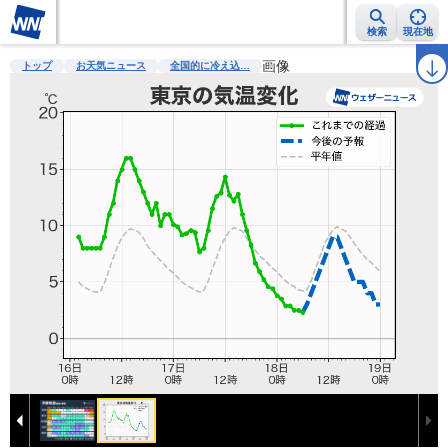
検索
現在地
雨雲レーダー
台風情報
地震情報
警報・注意報
画像
2週間天気
ラ
トップ
お天気ニュース
全国的に冷え込…