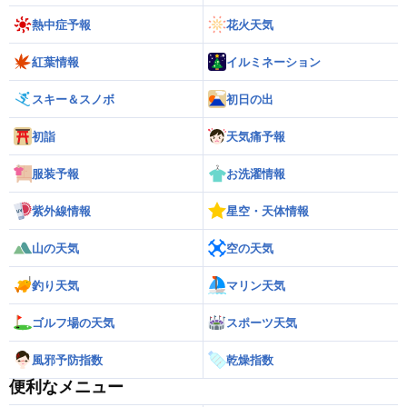
熱中症予報
花火天気
紅葉情報
イルミネーション
スキー＆スノボ
初日の出
初詣
天気痛予報
服装予報
お洗濯情報
紫外線情報
星空・天体情報
山の天気
空の天気
釣り天気
マリン天気
ゴルフ場の天気
スポーツ天気
風邪予防指数
乾燥指数
便利なメニュー