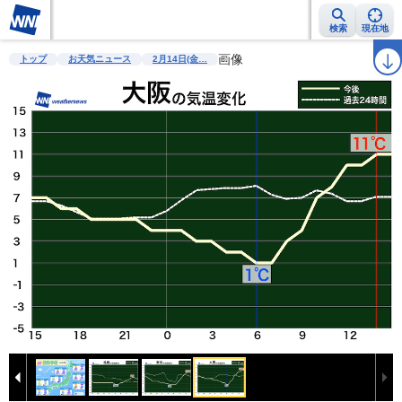
検索
現在地
雨雲レーダー
台風情報
地震情報
画像
警報・注意報
2週間天気
ラ
トップ
お天気ニュース
2月14日(金…