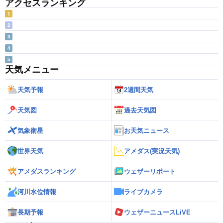
アクセスランキング
1
2
3
4
5
天気メニュー
天気予報
2週間天気
天気図
過去天気図
気象衛星
お天気ニュース
世界天気
アメダス(実況天気)
アメダスランキング
ウェザーリポート
河川水位情報
ライブカメラ
長期予報
ウェザーニュースLiVE