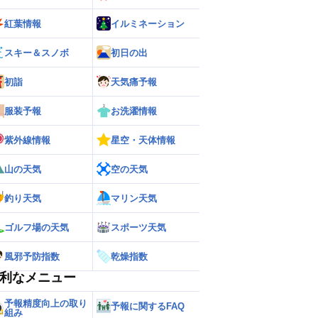
紅葉情報
イルミネーション
スキー＆スノボ
初日の出
初詣
天気痛予報
服装予報
お洗濯情報
紫外線情報
星空・天体情報
山の天気
空の天気
釣り天気
マリン天気
ゴルフ場の天気
スポーツ天気
風邪予防指数
乾燥指数
利なメニュー
予報精度向上の取り
予報に関するFAQ
組み