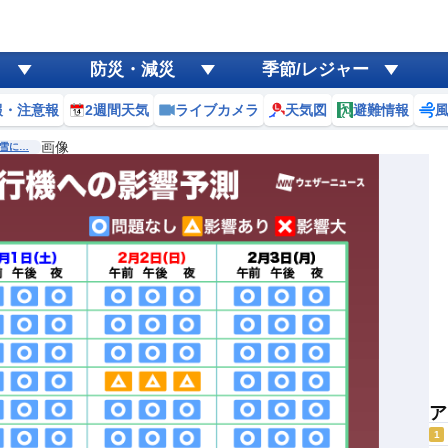
防災・減災
季節/レジャー
報・注意報
2週間天気
ライブカメラ
天気図
避難情報
画像
雪に…
ア
1