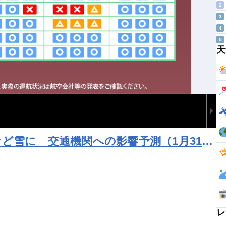
2
3
4
5
天
ど雪に 交通機関への影響予測（1月31日
レ