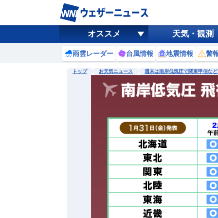
オススメ
天気・観測
雨雲レーダー
台風情報
地震情報
警
トップ
お天気ニュース
週末は南岸低気圧で関東甲信など