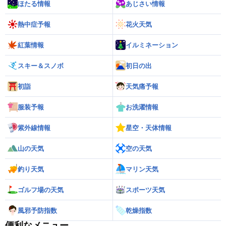
ほたる情報
あじさい情報
熱中症予報
花火天気
紅葉情報
イルミネーション
スキー＆スノボ
初日の出
初詣
天気痛予報
服装予報
お洗濯情報
紫外線情報
星空・天体情報
山の天気
空の天気
釣り天気
マリン天気
ゴルフ場の天気
スポーツ天気
風邪予防指数
乾燥指数
便利なメニュー