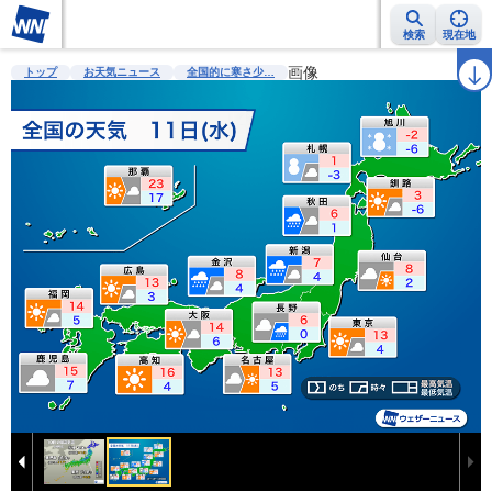
検索
現在地
雨雲レーダー
台風情報
地震情報
警報・注意報
画像
2週間天気
ラ
トップ
お天気ニュース
全国的に寒さ少…