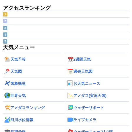
アクセスランキング
1
2
3
4
5
天気メニュー
天気予報
2週間天気
天気図
過去天気図
気象衛星
お天気ニュース
世界天気
アメダス(実況天気)
アメダスランキング
ウェザーリポート
河川水位情報
ライブカメラ
長期予報
ウェザーニュースLiVE