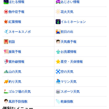
ほたる情報
あじさい情報
熱中症予報
花火天気
紅葉情報
イルミネーション
スキー＆スノボ
初日の出
初詣
天気痛予報
服装予報
お洗濯情報
紫外線情報
星空・天体情報
山の天気
空の天気
釣り天気
マリン天気
ゴルフ場の天気
スポーツ天気
風邪予防指数
乾燥指数
便利なメニュー