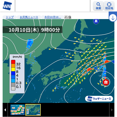
検索
現在地
雨雲レーダー
台風情報
地震情報
画像
警報・注意報
2週間天気
ラ
トップ
お天気ニュース
今日10月10…