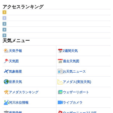
アクセスランキング
1
2
3
4
5
天気メニュー
天気予報
2週間天気
天気図
過去天気図
気象衛星
お天気ニュース
世界天気
アメダス(実況天気)
アメダスランキング
ウェザーリポート
河川水位情報
ライブカメラ
長期予報
ウェザーニュースLiVE