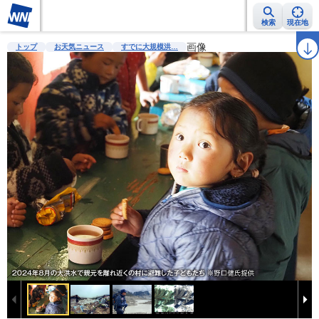
検索
現在地
雨雲レーダー
台風情報
地震情報
警報・注意報
画像
2週間天気
ラ
トップ
お天気ニュース
すでに大規模洪…