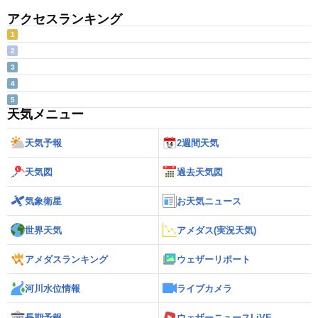
アクセスランキング
1
2
3
4
5
天気メニュー
天気予報
2週間天気
天気図
過去天気図
気象衛星
お天気ニュース
世界天気
アメダス(実況天気)
アメダスランキング
ウェザーリポート
河川水位情報
ライブカメラ
長期予報
ウェザーニュースLiVE