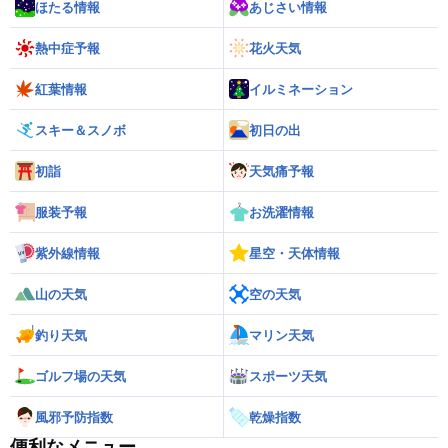
ほたる情報
あじさい情報
熱中症予報
花火天気
紅葉情報
イルミネーション
スキー＆スノボ
初日の出
初詣
天気痛予報
服装予報
お洗濯情報
紫外線情報
星空・天体情報
山の天気
空の天気
釣り天気
マリン天気
ゴルフ場の天気
スポーツ天気
風邪予防指数
乾燥指数
便利なメニュー