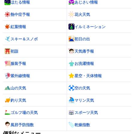
ほたる情報
あじさい情報
熱中症予報
花火天気
紅葉情報
イルミネーション
スキー＆スノボ
初日の出
初詣
天気痛予報
服装予報
お洗濯情報
紫外線情報
星空・天体情報
山の天気
空の天気
釣り天気
マリン天気
ゴルフ場の天気
スポーツ天気
風邪予防指数
乾燥指数
便利なメニュー