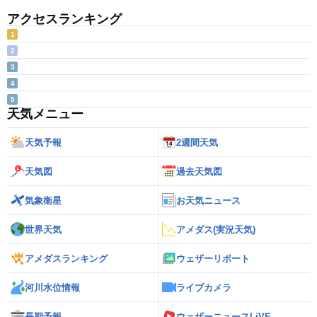
アクセスランキング
1
2
3
4
5
天気メニュー
天気予報
2週間天気
天気図
過去天気図
気象衛星
お天気ニュース
世界天気
アメダス(実況天気)
アメダスランキング
ウェザーリポート
河川水位情報
ライブカメラ
長期予報
ウェザーニュースLiVE