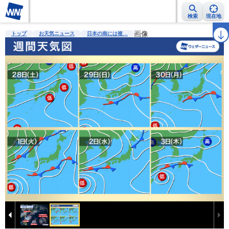
検索
現在地
雨雲レーダー
台風情報
地震情報
警報・注意報
画像
2週間天気
ラ
トップ
お天気ニュース
日本の南には複…