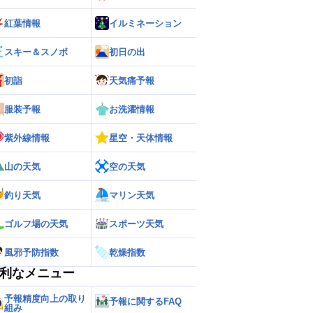
紅葉情報
イルミネーション
スキー＆スノボ
初日の出
初詣
天気痛予報
服装予報
お洗濯情報
紫外線情報
星空・天体情報
山の天気
空の天気
釣り天気
マリン天気
ゴルフ場の天気
スポーツ天気
風邪予防指数
乾燥指数
利なメニュー
予報精度向上の取り
予報に関するFAQ
組み