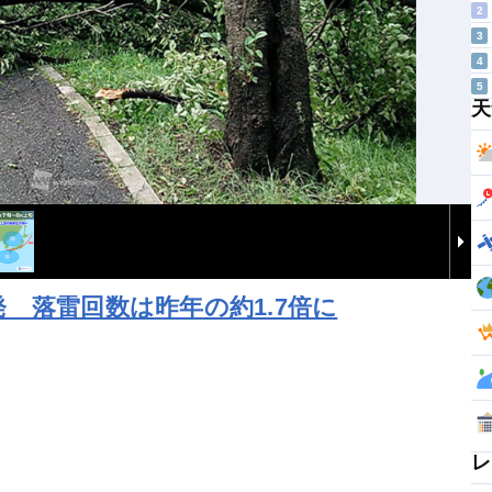
2
3
4
5
天
 落雷回数は昨年の約1.7倍に
レ