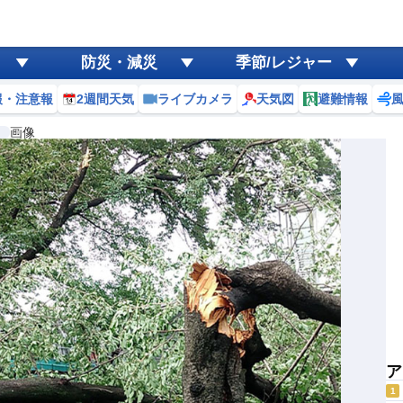
防災・減災
季節/レジャー
報・注意報
2週間天気
ライブカメラ
天気図
避難情報
画像
ア
1