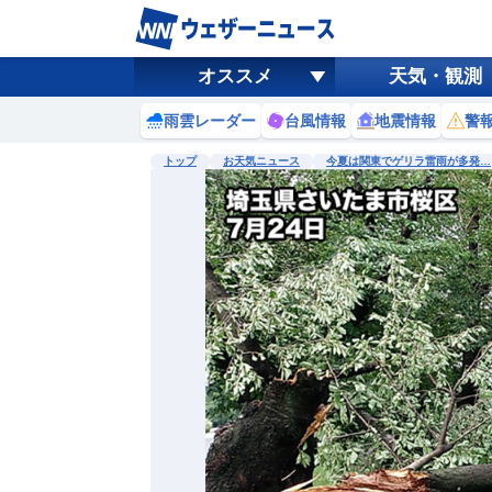
オススメ
天気・観測
雨雲レーダー
台風情報
地震情報
警
トップ
お天気ニュース
今夏は関東でゲリラ雷雨が多発…