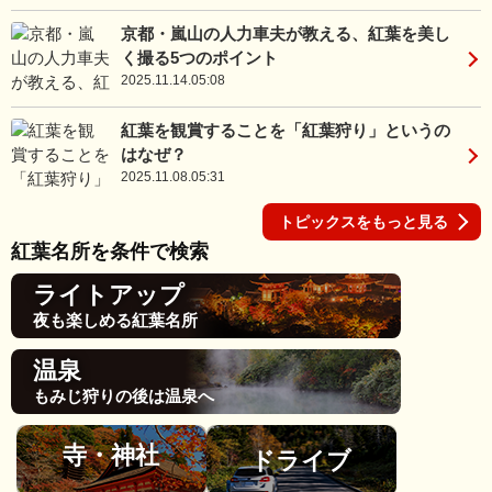
京都・嵐山の人力車夫が教える、紅葉を美し
く撮る5つのポイント
2025.11.14.05:08
紅葉を観賞することを「紅葉狩り」というの
はなぜ？
2025.11.08.05:31
トピックスをもっと見る
紅葉名所を条件で検索
ライトアップ
夜も楽しめる紅葉名所
温泉
もみじ狩りの後は温泉へ
寺・神社
ドライブ