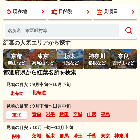
現在地
目的別
見頃日
紅葉の人気エリアから探す
京都
東京
栃木
神奈川
奈良
嵐山など
高尾山など
日光など
箱根など
吉野山など
都道府県から紅葉名所を検索
見頃の目安：9月中旬〜10月下旬
北海道
北海道
見頃の目安：9月下旬〜11月中旬
青森
岩手
秋田
宮城
山形
福島
東北
見頃の目安：10月上旬〜12月上旬
茨城
栃木
群馬
埼玉
千葉
東京
神奈川
関東