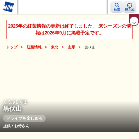
検索
現在地
紅葉レーダー
紅葉ニュース
京都 見頃カレンダー
名所ランキング
2025年の紅葉情報の更新は終了しました。 来シーズンの情
報は2026年9月に掲載予定です。
トップ
紅葉情報
東北
山形
黒伏山
くろぶしやま
黒伏山
ドライブを楽しめる
提供：お侍さん