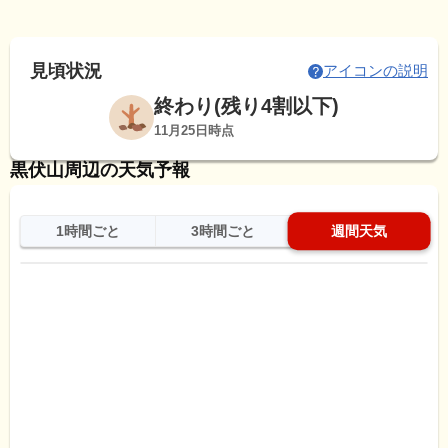
見頃状況
アイコンの説明
終わり(残り4割以下)
11月25日時点
黒伏山周辺の天気予報
1時間ごと
3時間ごと
週間天気
日
天気
最高
最低
降水