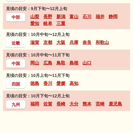
見頃の目安：9月下旬〜12月上旬
山梨
長野
新潟
富山
石川
福井
静岡
中部
愛知
岐阜
三重
見頃の目安：10月中旬〜12月上旬
滋賀
京都
大阪
兵庫
奈良
和歌山
近畿
見頃の目安：10月中旬〜11月下旬
岡山
広島
鳥取
島根
山口
中国
見頃の目安：10月上旬〜11月下旬
徳島
香川
愛媛
高知
四国
見頃の目安：10月下旬〜12月上旬
福岡
佐賀
長崎
大分
熊本
宮崎
鹿児島
九州