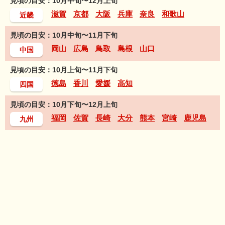
見頃の目安：10月中旬〜12月上旬
滋賀
京都
大阪
兵庫
奈良
和歌山
近畿
見頃の目安：10月中旬〜11月下旬
岡山
広島
鳥取
島根
山口
中国
見頃の目安：10月上旬〜11月下旬
徳島
香川
愛媛
高知
四国
見頃の目安：10月下旬〜12月上旬
福岡
佐賀
長崎
大分
熊本
宮崎
鹿児島
九州