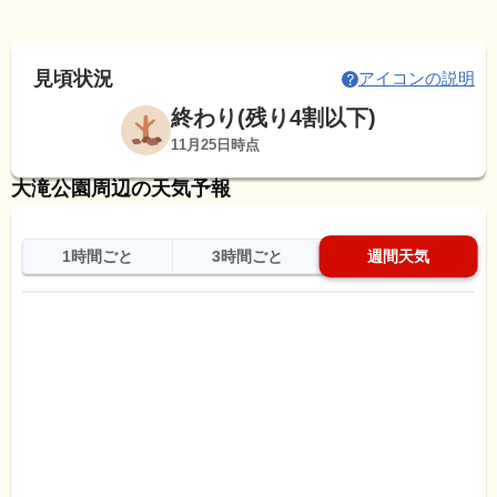
見頃状況
アイコンの説明
終わり(残り4割以下)
11月25日時点
大滝公園周辺の天気予報
1時間ごと
3時間ごと
週間天気
日
天気
最高
最低
降水