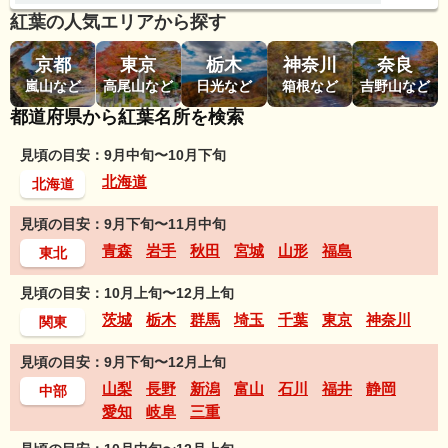
紅葉の人気エリアから探す
京都
東京
栃木
神奈川
奈良
嵐山など
高尾山など
日光など
箱根など
吉野山など
都道府県から紅葉名所を検索
見頃の目安：9月中旬〜10月下旬
北海道
北海道
見頃の目安：9月下旬〜11月中旬
青森
岩手
秋田
宮城
山形
福島
東北
見頃の目安：10月上旬〜12月上旬
茨城
栃木
群馬
埼玉
千葉
東京
神奈川
関東
見頃の目安：9月下旬〜12月上旬
山梨
長野
新潟
富山
石川
福井
静岡
中部
愛知
岐阜
三重