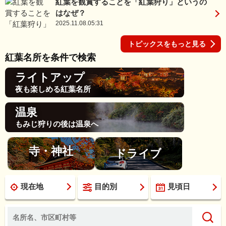
紅葉を観賞することを「紅葉狩り」というの
はなぜ？
2025.11.08.05:31
トピックスをもっと見る
紅葉名所を条件で検索
ライトアップ
夜も楽しめる紅葉名所
温泉
もみじ狩りの後は温泉へ
寺・神社
ドライブ
現在地
目的別
見頃日