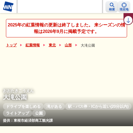
検索
現在地
紅葉レーダー
紅葉ニュース
京都 見頃カレンダー
名所ランキング
2025年の紅葉情報の更新は終了しました。 来シーズンの情
報は2026年9月に掲載予定です。
トップ
紅葉情報
東北
山形
大滝公園
おおたきこうえん
大滝公園
ドライブを楽しめる
滝がある
駅・バス停・ICから近い(20分以内)
ライトアップ
公園
提供：東根市経済部商工観光課