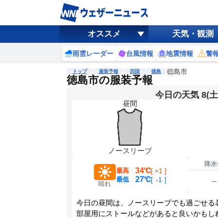
オススメ
天気・観測
雨雲レーダー
台風情報
地震情報
警
徳島市
トップ
服装予報
四国
徳島
徳島市の服装予報
今日の天気 8(土
昼間
ノースリーブ
降水
34℃
最高
[
+1
]
27℃
最低
[
-1
]
晴れ
今日の昼間は、ノースリーブでも過ごせる
部屋用にストールなどがあると良いかもし