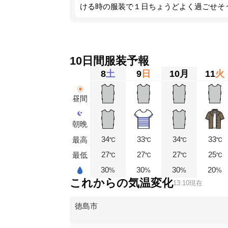
ける時の服装で１日ちょうどよく過ごせそ
10日間服装予報
8
土
9
日
10
月
11
火
昼間
朝晩
34
33
34
33
最高
℃
℃
℃
℃
27
27
27
25
最低
℃
℃
℃
℃
30
30
30
20
%
%
%
%
これからの気温変化
13:10現在
徳島市