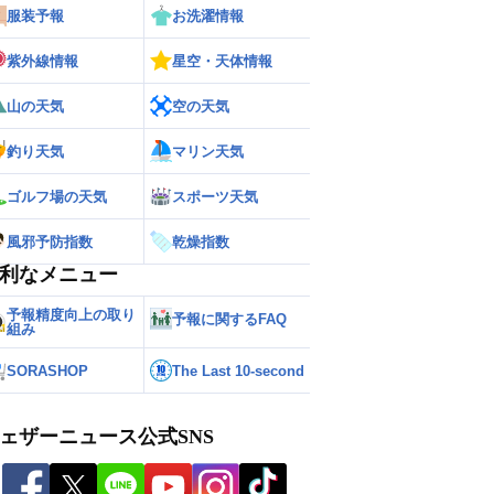
服装予報
お洗濯情報
紫外線情報
星空・天体情報
山の天気
空の天気
釣り天気
マリン天気
ゴルフ場の天気
スポーツ天気
風邪予防指数
乾燥指数
利なメニュー
予報精度向上の取り
予報に関するFAQ
組み
SORASHOP
The Last 10-second
ェザーニュース公式SNS