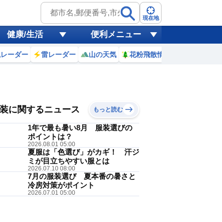
現在地
健康/生活
便利メニュー
風レーダー
雷レーダー
山の天気
花粉飛散情報
世界天気
 9(日)
朝晩
装に関するニュース
もっと読む
1年で最も暑い8月 服装選びの
ポイントは？
2026.08.01 05:00
夏服は「色選び」がカギ！ 汗ジ
Tシャツ
ミが目立ちやすい服とは
降水
午前
降水
午後
2026.07.10 08:00
7月の服装選び 夏本番の暑さと
40
40
冷房対策がポイント
%
%
2026.07.01 05:00
過ごせる暑さです。冷房の効いた
いかもしれません。明日は、朝晩