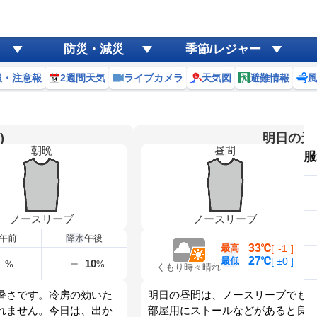
防災・減災
季節/レジャー
報・注意報
2週間天気
ライブカメラ
天気図
避難情報
)
明日の天気
朝晩
昼間
服
ノースリーブ
ノースリーブ
午前
降水
午後
33℃
最高
[
-1
]
27℃
最低
[
±0
]
10
%
%
くもり時々晴れ
暑さです。冷房の効いた
明日の昼間は、ノースリーブでも
れません。今日は、出か
部屋用にストールなどがあると良