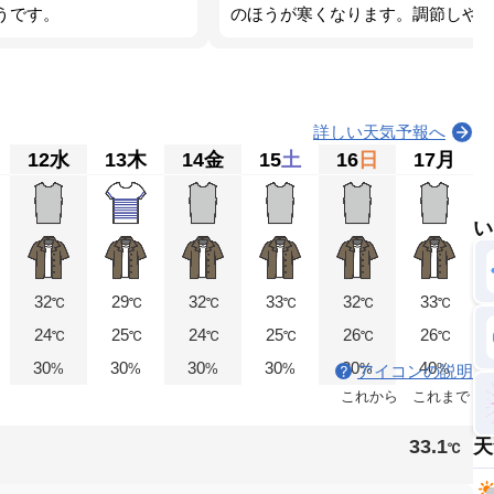
うです。
のほうが寒くなります。調節しや
詳しい天気予報へ
12
水
13
木
14
金
15
土
16
日
17
月
い
32
29
32
33
32
33
℃
℃
℃
℃
℃
℃
24
25
24
25
26
26
℃
℃
℃
℃
℃
℃
30
30
30
30
30
40
%
%
%
%
%
%
アイコンの説明
これから
これまで
33.1
天
℃