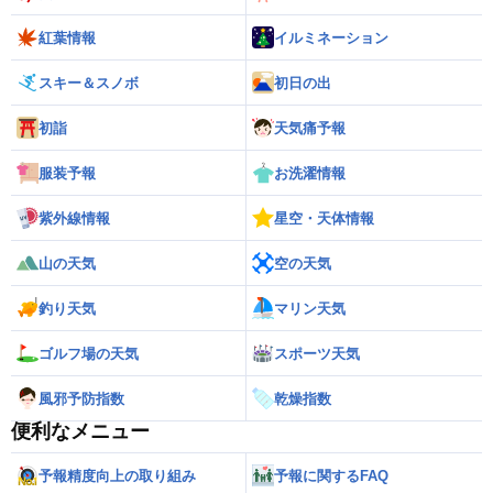
紅葉情報
イルミネーション
スキー＆スノボ
初日の出
初詣
天気痛予報
服装予報
お洗濯情報
紫外線情報
星空・天体情報
山の天気
空の天気
釣り天気
マリン天気
ゴルフ場の天気
スポーツ天気
風邪予防指数
乾燥指数
便利なメニュー
予報精度向上の取り組み
予報に関するFAQ