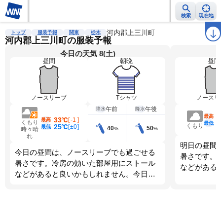
検索
現在地
雨雲レーダー
台風情報
地震情報
河内郡上三川町
警報・注意報
2週間天気
ラ
トップ
服装予報
関東
栃木
河内郡上三川町の服装予報
今日の天気 8(土)
昼間
朝晩
昼間
ノースリーブ
Tシャツ
ノースリ
午前
午後
降水
降水
最高
33℃
[
-1
]
最高
くもり
最低
くもり
25℃
[
±0
]
最低
40
50
%
%
時々晴
れ
明日の昼間
今日の昼間は、ノースリーブでも過ごせる
暑さです。
暑さです。冷房の効いた部屋用にストール
などがある
などがあると良いかもしれません。今日
は、朝晩と
は、朝晩のほうが寒くなります。調節しや
す。調節し
すい服装を選びましょう。