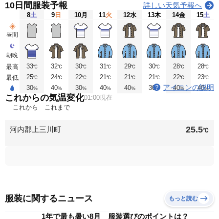
10日間服装予報
詳しい天気予報へ
8
土
9
日
10
月
11
火
12
水
13
木
14
金
15
土
昼間
朝晩
33
32
30
31
29
30
28
28
最高
℃
℃
℃
℃
℃
℃
℃
℃
25
24
22
21
21
21
22
23
最低
℃
℃
℃
℃
℃
℃
℃
℃
アイコンの説明
30
40
30
40
40
30
40
40
%
%
%
%
%
%
%
%
これからの気温変化
01:00現在
これから
これまで
25.5
河内郡上三川町
℃
服装に関するニュース
もっと読む
1年で最も暑い8月 服装選びのポイントは？