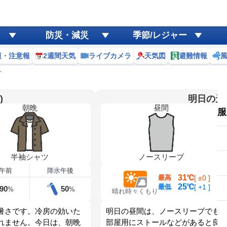
防災・減災
季節/レジャー
報・注意報
2週間天気
ライブカメラ
天気図
避難情報
町
)
明日の天気
朝晩
昼間
服
半袖シャツ
ノースリーブ
午前
降水
午後
31℃
最高
[
±0
]
25℃
最低
[
+1
]
90
50
%
%
晴れ時々くもり
暑さです。冷房の効いた
明日の昼間は、ノースリーブでも
れません。今日は、朝晩
部屋用にストールなどがあると良