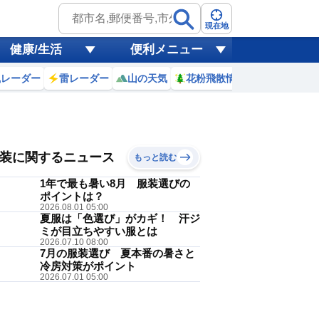
現在地
健康/生活
便利メニュー
風レーダー
雷レーダー
山の天気
花粉飛散情報
世界天気
 8(土)
朝晩
装に関するニュース
もっと読む
1年で最も暑い8月 服装選びの
ポイントは？
2026.08.01 05:00
夏服は「色選び」がカギ！ 汗ジ
Tシャツ
ミが目立ちやすい服とは
降水
午前
降水
午後
2026.07.10 08:00
7月の服装選び 夏本番の暑さと
40
40
冷房対策がポイント
%
%
2026.07.01 05:00
過ごせる暑さです。冷房の効いた
いかもしれません。明日は、朝晩