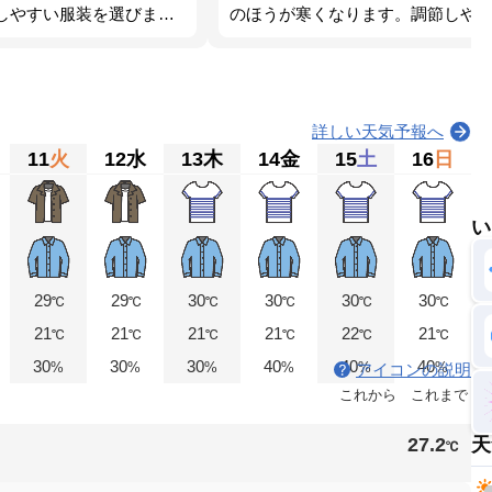
しやすい服装を選びまし
のほうが寒くなります。調節しや
詳しい天気予報へ
11
火
12
水
13
木
14
金
15
土
16
日
い
29
29
30
30
30
30
℃
℃
℃
℃
℃
℃
21
21
21
21
22
21
℃
℃
℃
℃
℃
℃
30
30
30
40
40
40
%
%
%
%
%
%
アイコンの説明
これから
これまで
27.2
天
℃