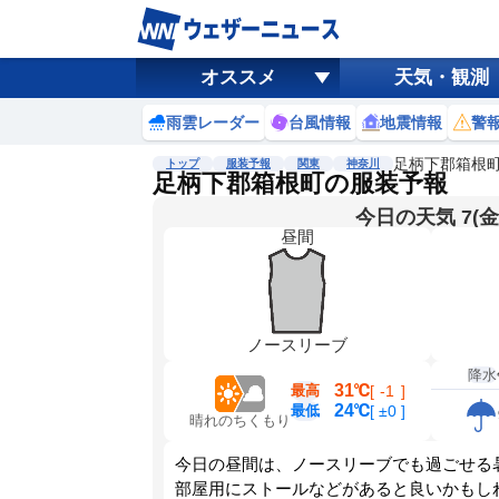
オススメ
天気・観測
雨雲レーダー
台風情報
地震情報
警
足柄下郡箱根
トップ
服装予報
関東
神奈川
足柄下郡箱根町の服装予報
今日の天気 7(金
昼間
ノースリーブ
降水
31℃
最高
[
-1
]
24℃
最低
[
±0
]
晴れのちくもり
今日の昼間は、ノースリーブでも過ごせる
部屋用にストールなどがあると良いかもし