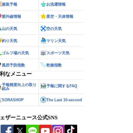
服装予報
お洗濯情報
紫外線情報
星空・天体情報
山の天気
空の天気
釣り天気
マリン天気
ゴルフ場の天気
スポーツ天気
風邪予防指数
乾燥指数
利なメニュー
予報精度向上の取り
予報に関するFAQ
組み
SORASHOP
The Last 10-second
ェザーニュース公式SNS