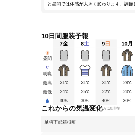
と昼間では体感が大きく変わります。調節
ょう。
10日間服装予報
7
金
8
土
9
日
10
月
昼間
朝晩
31
31
31
28
最高
℃
℃
℃
℃
24
25
22
23
最低
℃
℃
℃
℃
30
30
40
30
%
%
%
%
これからの気温変化
07:10現在
足柄下郡箱根町