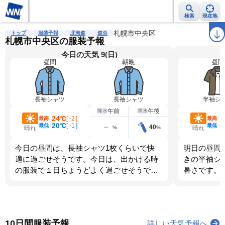
検索
現在地
雨雲レーダー
台風情報
地震情報
札幌市中央区
警報・注意報
2週間天気
ラ
トップ
服装予報
北海道
道央
札幌市中央区の服装予報
今日の天気 9(日)
昼間
朝晩
昼間
長袖シャツ
長袖シャツ
半袖シ
午前
午後
降水
降水
24℃
2
[
-2
]
最高
最高
20℃
1
[
-1
]
最低
最低
40
%
%
晴れ
晴れ
今日の昼間は、長袖シャツ1枚くらいで快
明日の昼間
適に過ごせそうです。今日は、出かける時
きの半袖シ
の服装で１日ちょうどよく過ごせそうで
暑さです。
す。
ます。調節
10日間服装予報
詳しい天気予報へ