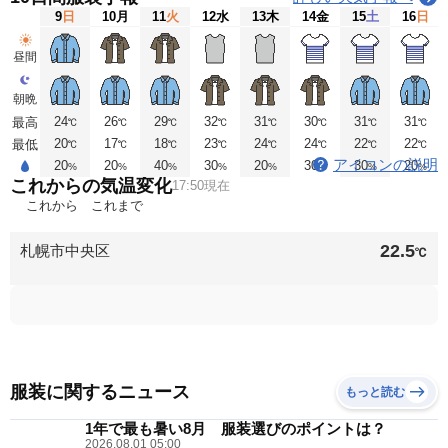
9
日
10
月
11
火
12
水
13
木
14
金
15
土
16
日
昼間
朝晩
24
26
29
32
31
30
31
31
最高
℃
℃
℃
℃
℃
℃
℃
℃
20
17
18
23
24
24
22
22
最低
℃
℃
℃
℃
℃
℃
℃
℃
アイコンの説明
20
20
40
30
20
30
30
20
%
%
%
%
%
%
%
%
これからの気温変化
17:50現在
これから
これまで
22.5
札幌市中央区
℃
服装に関するニュース
もっと読む
1年で最も暑い8月 服装選びのポイントは？
2026.08.01 05:00