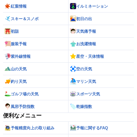
紅葉情報
イルミネーション
スキー＆スノボ
初日の出
初詣
天気痛予報
服装予報
お洗濯情報
紫外線情報
星空・天体情報
山の天気
空の天気
釣り天気
マリン天気
ゴルフ場の天気
スポーツ天気
風邪予防指数
乾燥指数
便利なメニュー
予報精度向上の取り組み
予報に関するFAQ