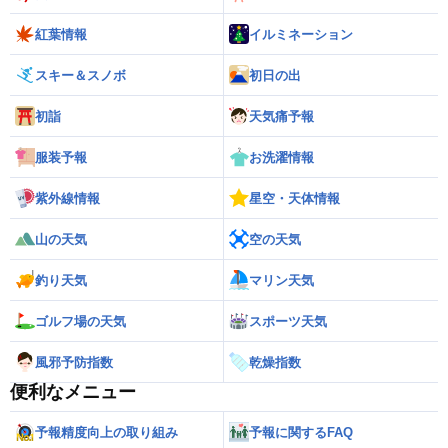
紅葉情報
イルミネーション
スキー＆スノボ
初日の出
初詣
天気痛予報
服装予報
お洗濯情報
紫外線情報
星空・天体情報
山の天気
空の天気
釣り天気
マリン天気
ゴルフ場の天気
スポーツ天気
風邪予防指数
乾燥指数
便利なメニュー
予報精度向上の取り組み
予報に関するFAQ