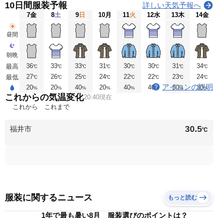
10日間服装予報
詳しい天気予報へ
7
金
8
土
9
日
10
月
11
火
12
水
13
木
14
金
昼間
朝晩
36
33
33
31
30
30
31
34
最高
℃
℃
℃
℃
℃
℃
℃
℃
27
26
25
24
22
22
23
24
最低
℃
℃
℃
℃
℃
℃
℃
℃
アイコンの説明
20
20
40
20
40
40
30
30
%
%
%
%
%
%
%
%
これからの気温変化
20:40現在
これから
これまで
30.5
福井市
℃
服装に関するニュース
もっと読む
1年で最も暑い8月 服装選びのポイントは？