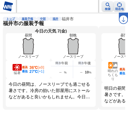
検索
現在地
雨雲レーダー
台風情報
地震情報
福井市
警報・注意報
2週間天気
ラ
トップ
服装予報
中部
福井
福井市の服装予報
今日の天気 7(金)
昼間
朝晩
昼間
ノースリーブ
ノースリーブ
ノースリ
午前
午後
降水
降水
36℃
[
±0
]
最高
最高
晴れの
27℃
[
+1
]
最低
10
%
%
猛暑
最低
ちくも
り
今日の昼間は、ノースリーブでも過ごせる
明日の昼間
暑さです。冷房の効いた部屋用にストール
暑さです。
などがあると良いかもしれません。今日
などがある
は、出かける時の服装で１日ちょうどよく
は、朝晩の
過ごせそうです。
すい服装を