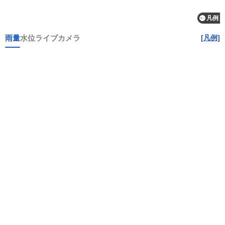
凡例
雨量
水位
ライブカメラ
[凡例]