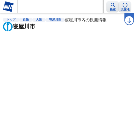
検索
現在地
雨雲レーダー
台風情報
地震情報
寝屋川市内の観測情報
警報・注意報
2週間天気
ラ
トップ
近畿
大阪
寝屋川市
寝屋川市