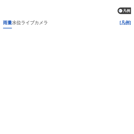
凡例
雨量
水位
ライブカメラ
[凡例]