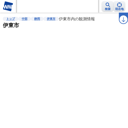
検索
現在地
雨雲レーダー
台風情報
地震情報
伊東市内の観測情報
警報・注意報
2週間天気
ラ
トップ
中部
静岡
伊東市
伊東市