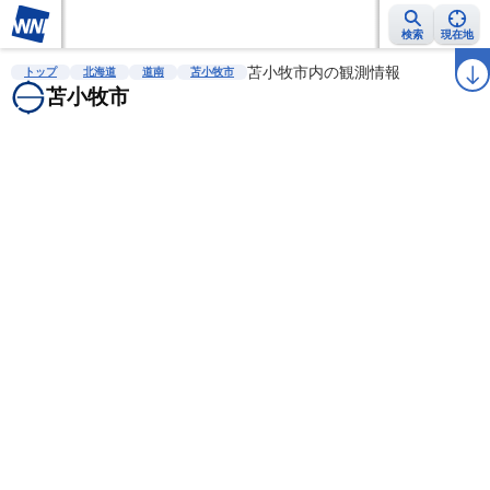
検索
現在地
雨雲レーダー
台風情報
地震情報
苫小牧市内の観測情報
警報・注意報
2週間天気
ラ
トップ
北海道
道南
苫小牧市
苫小牧市