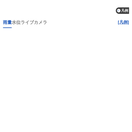
凡例
雨量
水位
ライブカメラ
[凡例]