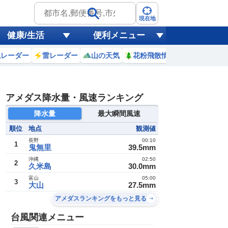
現在地
健康/生活
便利メニュー
風レーダー
雷レーダー
山の天気
花粉飛散情報
世界天気
アメダス降水量・風速ランキング
降水量
最大瞬間風速
順位
地点
観測値
長野
00:10
1
鬼無里
39.5mm
沖縄
02:50
2
久米島
30.0mm
富山
05:00
3
大山
27.5mm
アメダスランキングをもっと見る
台風関連メニュー