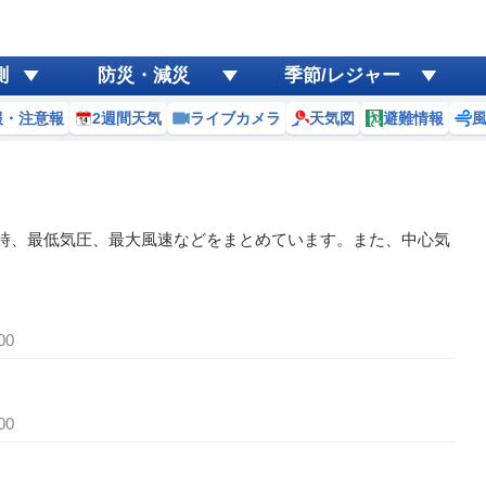
測
防災・減災
季節/レジャー
報・注意報
2週間天気
ライブカメラ
天気図
避難情報
日時、最低気圧、最大風速などをまとめています。また、中心気
00
00