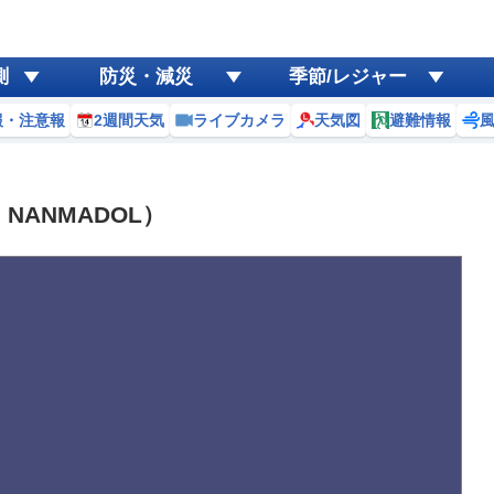
測
防災・減災
季節/レジャー
報・注意報
2週間天気
ライブカメラ
天気図
避難情報
NANMADOL）