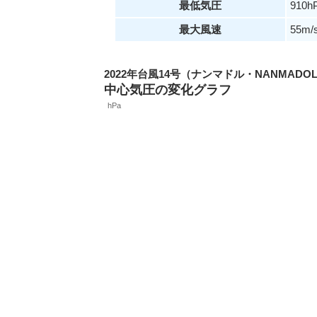
最低気圧
910h
最大風速
55m/
2022年台風14号（ナンマドル・NANMADO
中心気圧の変化グラフ
hPa