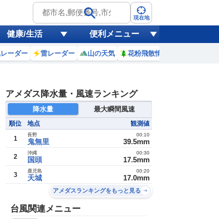
現在地
健康/生活
便利メニュー
風レーダー
雷レーダー
山の天気
花粉飛散情報
世界天気
アメダス降水量・風速ランキング
降水量
最大瞬間風速
順位
地点
観測値
長野
00:10
1
鬼無里
39.5mm
沖縄
00:30
2
国頭
17.5mm
鹿児島
00:20
3
天城
17.0mm
アメダスランキングをもっと見る
台風関連メニュー