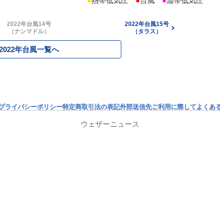
●
熱帯低気圧
●
台風
●
温帯低気圧
2022年台風14号
2022年台風15号
（ナンマドル）
（タラス）
2022年台風一覧へ
プライバシーポリシー
特定商取引法の表記
外部送信先
ご利用に際して
よくあ
ウェザーニュース