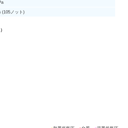
Pa
s (105ノット)
L）