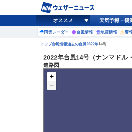
オススメ
天気予報・観
雨雲レーダー
台風情報
地震情報
警
トップ
台風情報
過去の台風
2022年
14号
2022年台風14号（ナンマドル・
進路図
+
−