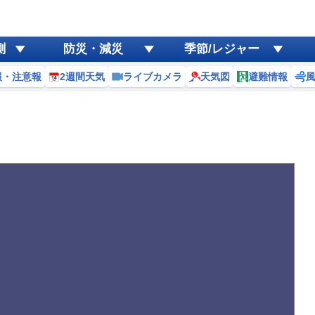
測
防災・減災
季節/レジャー
報・注意報
2週間天気
ライブカメラ
天気図
避難情報