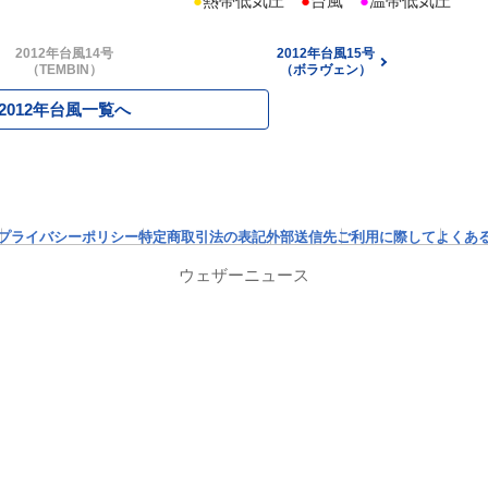
●
熱帯低気圧
●
台風
●
温帯低気圧
2012年台風14号
2012年台風15号
（TEMBIN）
（ボラヴェン）
2012年台風一覧へ
プライバシーポリシー
特定商取引法の表記
外部送信先
ご利用に際して
よくあ
ウェザーニュース