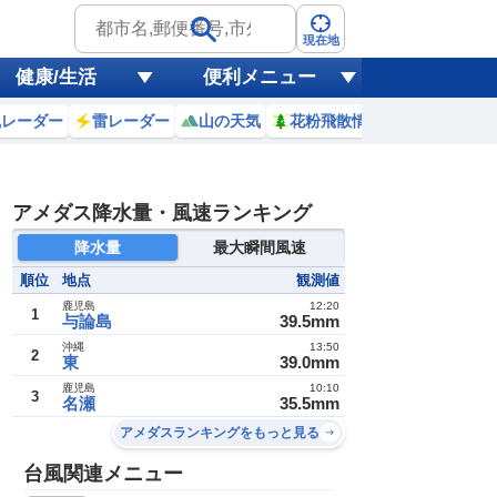
現在地
健康/生活
便利メニュー
風レーダー
雷レーダー
山の天気
花粉飛散情報
世界天気
アメダス降水量・風速ランキング
降水量
最大瞬間風速
順位
地点
観測値
鹿児島
12:20
1
与論島
39.5mm
沖縄
13:50
2
東
39.0mm
鹿児島
10:10
3
名瀬
35.5mm
アメダスランキングをもっと見る
台風関連メニュー