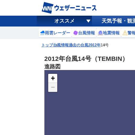
オススメ
天気予報・観
雨雲レーダー
台風情報
地震情報
警
トップ
台風情報
過去の台風
2012年
14号
2012年台風14号（TEMBIN）
進路図
+
−