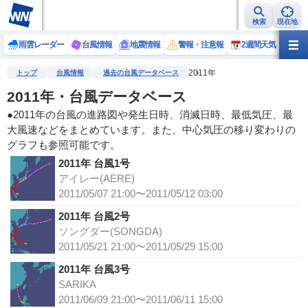
検索
現在地
雨雲レーダー
台風情報
地震情報
警報・注意報
2週間天気
ラ
2011年
トップ
台風情報
過去の台風データベース
2011年・台風データベース
●2011年の台風の進路図や発生日時、消滅日時、最低気圧、最
大風速などをまとめています。また、中心気圧の移り変わりの
グラフも参照可能です。
2011年 台風1号
アイレー(AERE)
2011/05/07 21:00〜2011/05/12 03:00
2011年 台風2号
ソングダー(SONGDA)
2011/05/21 21:00〜2011/05/29 15:00
2011年 台風3号
SARIKA
2011/06/09 21:00〜2011/06/11 15:00