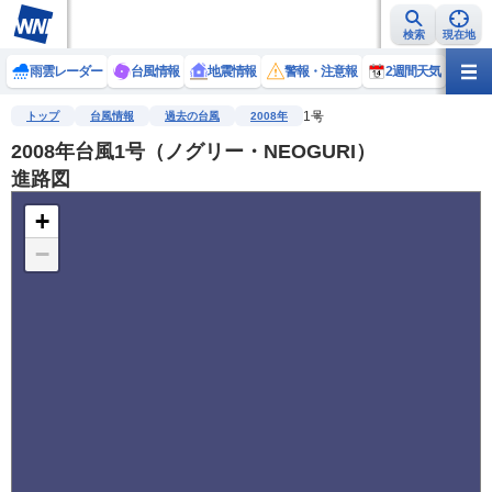
検索
現在地
雨雲レーダー
台風情報
地震情報
警報・注意報
2週間天気
ラ
1号
トップ
台風情報
過去の台風
2008年
2008年台風1号（ノグリー・NEOGURI）
進路図
+
−