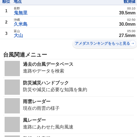
順位
地点
観測値
長野
00:10
1
鬼無里
39.5mm
沖縄
02:50
2
久米島
30.0mm
富山
05:00
3
大山
27.5mm
アメダスランキングをもっと見る
台風関連メニュー
過去の台風データベース
進路やデータを検索
防災減災ハンドブック
防災や減災に必要な知識を集約
雨雲レーダー
現在の雨雲の様子
風レーダー
進路にあわせた風向風速