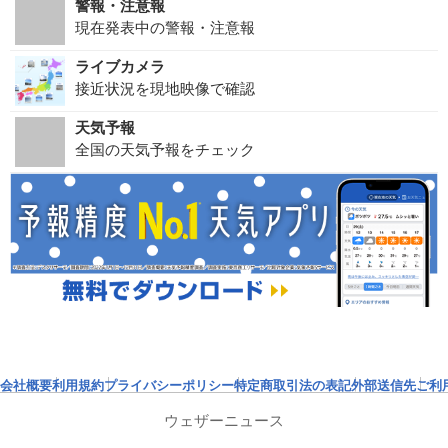
警報・注意報
現在発表中の警報・注意報
ライブカメラ
接近状況を現地映像で確認
天気予報
全国の天気予報をチェック
会社概要
利用規約
プライバシーポリシー
特定商取引法の表記
外部送信先
ご利
ウェザーニュース