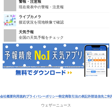
警報・注意報
現在発表中の警報・注意報
ライブカメラ
接近状況を現地映像で確認
天気予報
全国の天気予報をチェック
会社概要
利用規約
プライバシーポリシー
特定商取引法の表記
外部送信先
ご利
ウェザーニュース