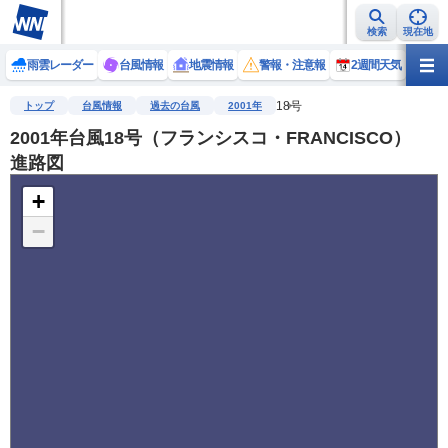
検索
現在地
雨雲レーダー
台風情報
地震情報
警報・注意報
2週間天気
ラ
18号
トップ
台風情報
過去の台風
2001年
2001年台風18号（フランシスコ・FRANCISCO）
進路図
+
−