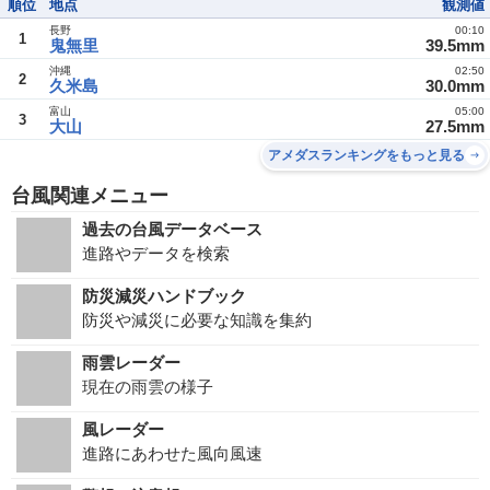
順位
地点
観測値
長野
00:10
1
鬼無里
39.5mm
沖縄
02:50
2
久米島
30.0mm
富山
05:00
3
大山
27.5mm
アメダスランキングをもっと見る
台風関連メニュー
過去の台風データベース
進路やデータを検索
防災減災ハンドブック
防災や減災に必要な知識を集約
雨雲レーダー
現在の雨雲の様子
風レーダー
進路にあわせた風向風速