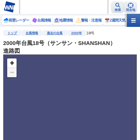
検索
現在地
雨雲レーダー
台風情報
地震情報
警報・注意報
2週間天気
ラ
18号
トップ
台風情報
過去の台風
2000年
2000年台風18号（サンサン・SHANSHAN）
進路図
+
−