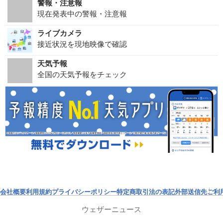
警報・注意報
現在発表中の警報・注意報
ライブカメラ
接近状況を現地映像で確認
天気予報
全国の天気予報をチェック
会社概要
利用規約
プライバシーポリシー
特定商取引法の表記
外部送信先
ご利
ウェザーニュース