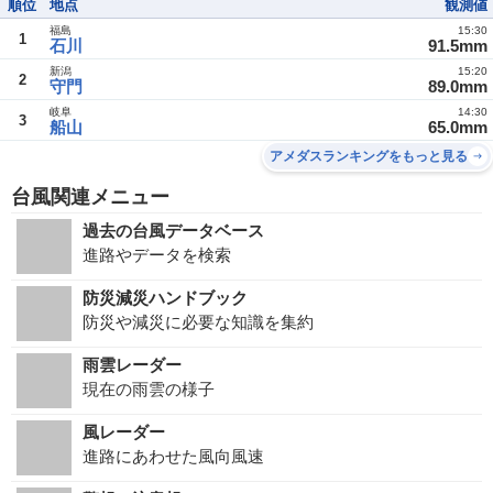
順位
地点
観測値
福島
15:30
1
石川
91.5mm
新潟
15:20
2
守門
89.0mm
岐阜
14:30
3
船山
65.0mm
アメダスランキングをもっと見る
台風関連メニュー
過去の台風データベース
進路やデータを検索
防災減災ハンドブック
防災や減災に必要な知識を集約
雨雲レーダー
現在の雨雲の様子
風レーダー
進路にあわせた風向風速