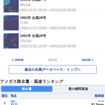
WILDA
1991/11/15 15:00〜1991/11/20 03:00
1991年 台風28号
YURI
1991/11/23 15:00〜1991/12/02 03:00
1991年 台風29号
ZELDA
1991/11/29 12:00〜1991/12/04 03:00
1990年
1991年
1992年
過去の台風データベース・トップへ
アメダス降水量・風速ランキング
降水量
最大瞬間風速
順位
地点
観測値
福島
15:30
1
石川
91.5mm