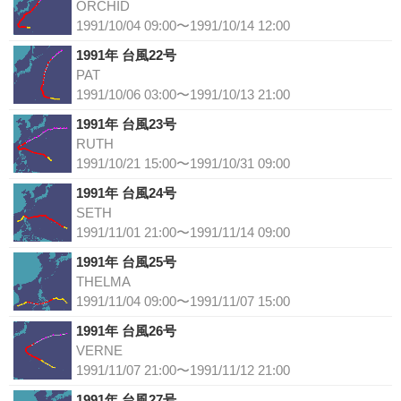
ORCHID
1991/10/04 09:00〜1991/10/14 12:00
1991年 台風22号
PAT
1991/10/06 03:00〜1991/10/13 21:00
1991年 台風23号
RUTH
1991/10/21 15:00〜1991/10/31 09:00
1991年 台風24号
SETH
1991/11/01 21:00〜1991/11/14 09:00
1991年 台風25号
THELMA
1991/11/04 09:00〜1991/11/07 15:00
1991年 台風26号
VERNE
1991/11/07 21:00〜1991/11/12 21:00
1991年 台風27号