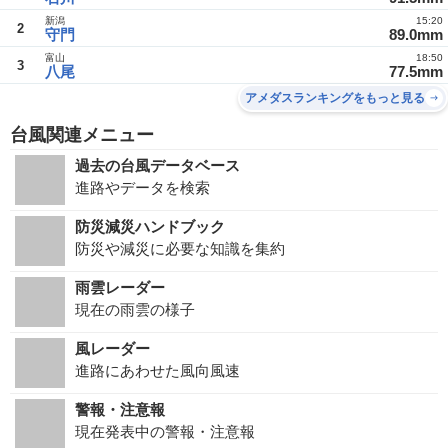
新潟
15:20
2
守門
89.0mm
富山
18:50
3
八尾
77.5mm
アメダスランキングをもっと見る
台風関連メニュー
過去の台風データベース
進路やデータを検索
防災減災ハンドブック
防災や減災に必要な知識を集約
雨雲レーダー
現在の雨雲の様子
風レーダー
進路にあわせた風向風速
警報・注意報
現在発表中の警報・注意報