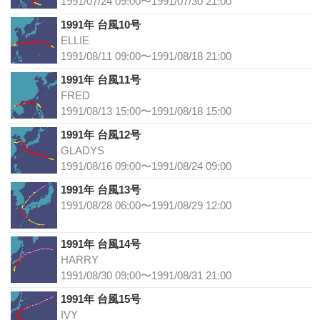
1991/07/24 09:00〜1991/07/30 21:00
1991年 台風10号
ELLIE
1991/08/11 09:00〜1991/08/18 21:00
1991年 台風11号
FRED
1991/08/13 15:00〜1991/08/18 15:00
1991年 台風12号
GLADYS
1991/08/16 09:00〜1991/08/24 09:00
1991年 台風13号
1991/08/28 06:00〜1991/08/29 12:00
1991年 台風14号
HARRY
1991/08/30 09:00〜1991/08/31 21:00
1991年 台風15号
IVY