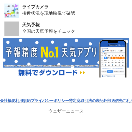
ライブカメラ
接近状況を現地映像で確認
天気予報
全国の天気予報をチェック
会社概要
利用規約
プライバシーポリシー
特定商取引法の表記
外部送信先
ご利
ウェザーニュース