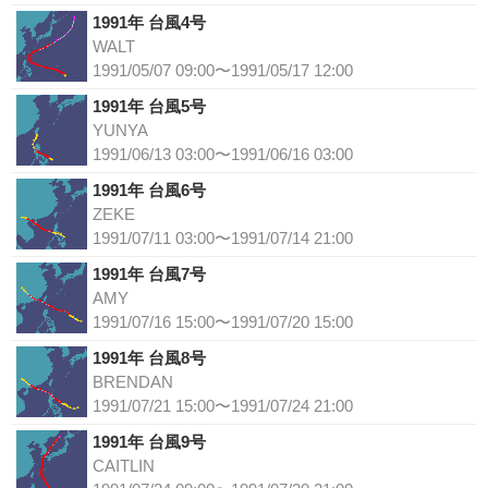
1991年 台風4号
WALT
1991/05/07 09:00〜1991/05/17 12:00
1991年 台風5号
YUNYA
1991/06/13 03:00〜1991/06/16 03:00
1991年 台風6号
ZEKE
1991/07/11 03:00〜1991/07/14 21:00
1991年 台風7号
AMY
1991/07/16 15:00〜1991/07/20 15:00
1991年 台風8号
BRENDAN
1991/07/21 15:00〜1991/07/24 21:00
1991年 台風9号
CAITLIN