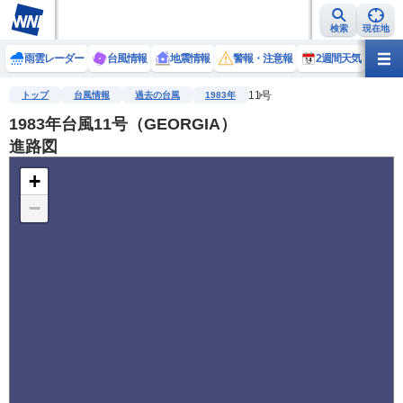
検索
現在地
雨雲レーダー
台風情報
地震情報
警報・注意報
2週間天気
ラ
11号
トップ
台風情報
過去の台風
1983年
1983年台風11号（GEORGIA）
進路図
+
−