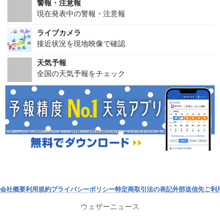
警報・注意報
現在発表中の警報・注意報
ライブカメラ
接近状況を現地映像で確認
天気予報
全国の天気予報をチェック
会社概要
利用規約
プライバシーポリシー
特定商取引法の表記
外部送信先
ご利
ウェザーニュース