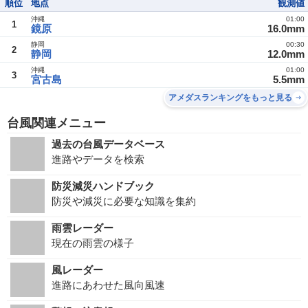
順位
地点
観測値
沖縄
01:00
1
鏡原
16.0mm
静岡
00:30
2
静岡
12.0mm
沖縄
01:00
3
宮古島
5.5mm
アメダスランキングをもっと見る
台風関連メニュー
過去の台風データベース
進路やデータを検索
防災減災ハンドブック
防災や減災に必要な知識を集約
雨雲レーダー
現在の雨雲の様子
風レーダー
進路にあわせた風向風速