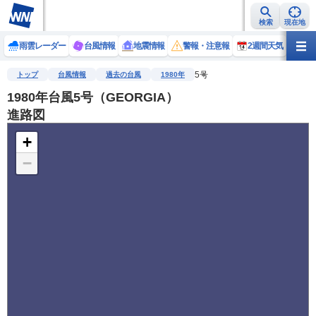
検索
現在地
雨雲レーダー
台風情報
地震情報
警報・注意報
2週間天気
ラ
5号
トップ
台風情報
過去の台風
1980年
1980年台風5号（GEORGIA）
進路図
+
−