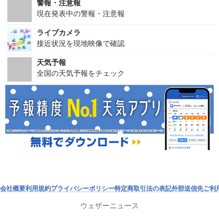
警報・注意報
現在発表中の警報・注意報
ライブカメラ
接近状況を現地映像で確認
天気予報
全国の天気予報をチェック
会社概要
利用規約
プライバシーポリシー
特定商取引法の表記
外部送信先
ご利
ウェザーニュース