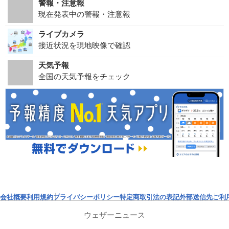
警報・注意報
現在発表中の警報・注意報
ライブカメラ
接近状況を現地映像で確認
天気予報
全国の天気予報をチェック
会社概要
利用規約
プライバシーポリシー
特定商取引法の表記
外部送信先
ご利
ウェザーニュース