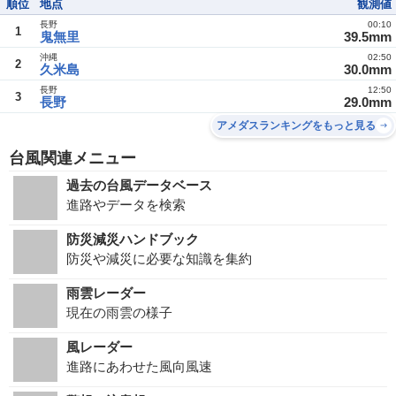
順位
地点
観測値
長野
00:10
1
鬼無里
39.5mm
沖縄
02:50
2
久米島
30.0mm
長野
12:50
3
長野
29.0mm
アメダスランキングをもっと見る
台風関連メニュー
過去の台風データベース
進路やデータを検索
防災減災ハンドブック
防災や減災に必要な知識を集約
雨雲レーダー
現在の雨雲の様子
風レーダー
進路にあわせた風向風速