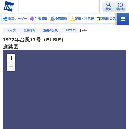
検索
現在地
雨雲レーダー
台風情報
地震情報
警報・注意報
2週間天気
ラ
17号
トップ
台風情報
過去の台風
1972年
1972年台風17号（ELSIE）
進路図
+
−