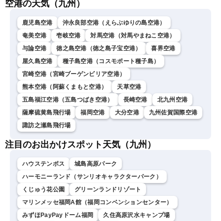
空港の天気（九州）
鹿児島空港
沖永良部空港（えらぶゆりの島空港）
奄美空港
壱岐空港
対馬空港（対馬やまねこ空港）
与論空港
徳之島空港（徳之島子宝空港）
喜界空港
屋久島空港
種子島空港（コスモポート種子島）
宮崎空港（宮崎ブーゲンビリア空港）
熊本空港（阿蘇くまもと空港）
天草空港
五島福江空港（五島つばき空港）
長崎空港
北九州空港
薩摩硫黄島飛行場
福岡空港
大分空港
九州佐賀国際空港
諏訪之瀬島飛行場
注目のお出かけスポット天気（九州）
ハウステンボス
城島高原パーク
ハーモニーランド（サンリオキャラクターパーク）
くじゅう花公園
グリーンランドリゾート
マリンメッセ福岡A館（福岡コンベンションセンター）
みずほPayPayドーム福岡
久住高原沢水キャンプ場