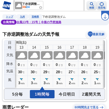
下赤逆調整池ダム
30
/
24
検索
現在地
雨雲レーダー
台風情報
地震情報
警報・注意報
2週間天気
ラ
下赤逆調整池ダム
トップ
九州
宮崎県
台風情報
台風13号・15号｜今後の予想進路
下赤逆調整池ダムの天気予報
最新見解
日
8日(土)
12
13
14
15
16
17
18
19
時
天気
降水
0
0
0
0
0
0
0
0
0
ミリ
ミリ
ミリ
ミリ
ミリ
ミリ
ミリ
ミリ
気温
30
30
30
29
28
27
26
25
2
℃
℃
℃
℃
℃
℃
℃
℃
風
3
3
3
3
3
2
2
1
1
m/s
m/s
m/s
m/s
m/s
m/s
m/s
m/s
5分毎
1時間毎
今日明日
2週間天気
雨雲レーダー
60時間先まで見る