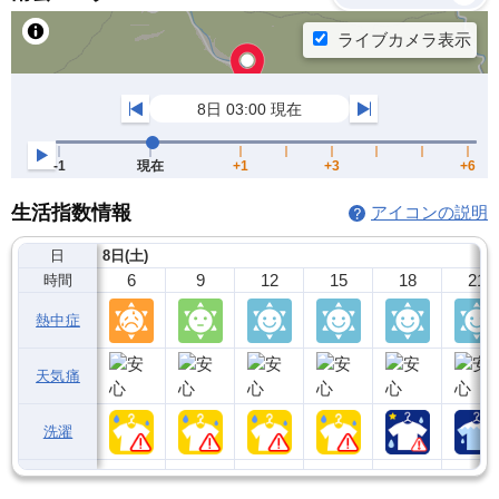
生活指数情報
アイコンの説明
日
8日(土)
6
9
12
15
18
21
時間
熱中症
天気痛
洗濯