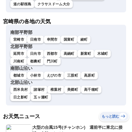
道の駅桜島
クラサスドーム大分
宮崎県の各地の天気
南部平野部
宮崎市
日南市
串間市
国富町
綾町
北部平野部
延岡市
日向市
西都市
高鍋町
新富町
木城町
川南町
都農町
門川町
南部山沿い
都城市
小林市
えびの市
三股町
高原町
北部山沿い
西米良村
諸塚村
椎葉村
美郷町
高千穂町
日之影町
五ヶ瀬町
お天気ニュース
もっと読む
大型の台風15号(チャンホン) 週前半に東北に接