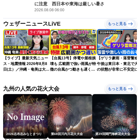
に注意 西日本や東海は厳しい暑さ
2026.08.08 06:00
ウェザーニュースLiVE
もっと見る
ライブ放送中
【ライブ】最新天気ニュー
【台風13号】停電や屋根損
【ゲリラ豪雨・落雷警戒
ス・地震情報 2026年8月8
壊も 広範囲で強い雨風が特
午後は東日本・東北で大
日(土）／沖縄・奄美は大荒
徴の台風かつ動きも遅く影
の状態が非常に不安定に
れの天気が続く／令和8年
響が長引くおそれ
2026.08.08
熊本地震情報〈ウェザーニ
ュースLiVEコーヒータイ
九州の人気の花火大会
もっと見る
ム・青原桃香／山口剛央〉
2026志布志みなとまつり
第68回川内川花火大会
第39回関門海峡花火大会(門司側)