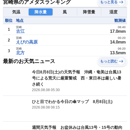
宮崎県のアメダスランキング
もっと見る
気温
降水量
風
降雪量
湿度
順位
地点
観測値
宮崎
06:40
1
古江
17.0mm
宮崎
00:20
2
えびの高原
14.0mm
宮崎
06:20
3
北方
13.5mm
最新のお天気ニュース
もっと読む
今日8月8日(土)の天気予報 沖縄・奄美は台風13
号による荒天に厳重警戒 西・東日本は厳しい暑
さ続く
2026.08.08 05:30
ひと目でわかる今日の傘マップ 8月8日(土)
2026.08.08 06:15
週間天気予報 お盆休みは台風13号・15号の動向