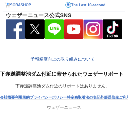
SORASHOP
The Last 10-second
ウェザーニュース公式SNS
予報精度向上の取り組みについて
下赤逆調整池ダム付近に寄せられたウェザーリポート
下赤逆調整池ダム付近のリポートはありません。
会社概要
利用規約
プライバシーポリシー
特定商取引法の表記
外部送信先
ご利
ウェザーニュース