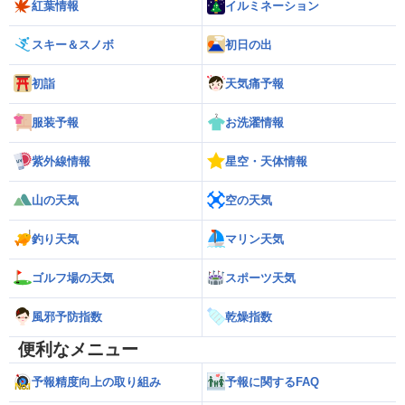
紅葉情報
イルミネーション
スキー＆スノボ
初日の出
初詣
天気痛予報
服装予報
お洗濯情報
紫外線情報
星空・天体情報
山の天気
空の天気
釣り天気
マリン天気
ゴルフ場の天気
スポーツ天気
風邪予防指数
乾燥指数
便利なメニュー
予報精度向上の取り組み
予報に関するFAQ