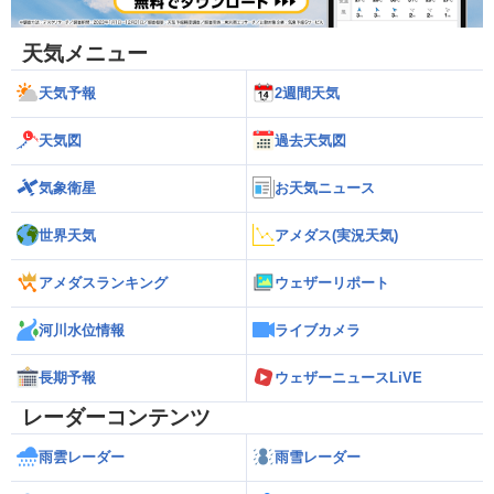
天気メニュー
天気予報
2週間天気
天気図
過去天気図
気象衛星
お天気ニュース
世界天気
アメダス(実況天気)
アメダスランキング
ウェザーリポート
河川水位情報
ライブカメラ
長期予報
ウェザーニュースLiVE
レーダーコンテンツ
雨雲レーダー
雨雪レーダー