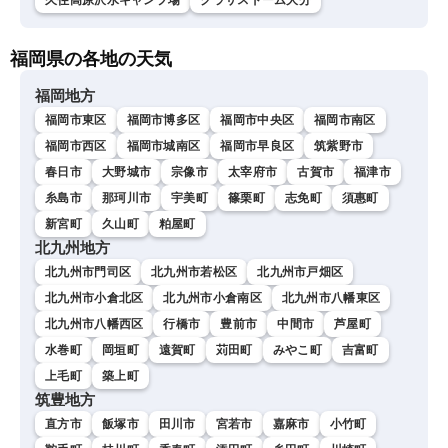
久住高原沢水キャンプ場
クラサスドーム大分
福岡県の各地の天気
福岡地方
福岡市東区
福岡市博多区
福岡市中央区
福岡市南区
福岡市西区
福岡市城南区
福岡市早良区
筑紫野市
春日市
大野城市
宗像市
太宰府市
古賀市
福津市
糸島市
那珂川市
宇美町
篠栗町
志免町
須惠町
新宮町
久山町
粕屋町
北九州地方
北九州市門司区
北九州市若松区
北九州市戸畑区
北九州市小倉北区
北九州市小倉南区
北九州市八幡東区
北九州市八幡西区
行橋市
豊前市
中間市
芦屋町
水巻町
岡垣町
遠賀町
苅田町
みやこ町
吉富町
上毛町
築上町
筑豊地方
直方市
飯塚市
田川市
宮若市
嘉麻市
小竹町