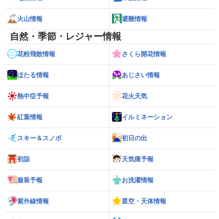
火山情報
避難情報
自然・季節・レジャー情報
花粉飛散情報
さくら開花情報
ほたる情報
あじさい情報
熱中症予報
花火天気
紅葉情報
イルミネーション
スキー＆スノボ
初日の出
初詣
天気痛予報
服装予報
お洗濯情報
紫外線情報
星空・天体情報