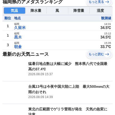
福岡県のアメダスランキング
もっと見る
気温
降水量
風
降雪量
湿度
順位
地点
観測値
福岡
14:31
1
久留米
34.5℃
福岡
15:12
1
黒木
34.5℃
福岡
15:35
3
朝倉
33.7℃
最新のお天気ニュース
もっと読む
猛暑日地点数は大幅に減少 熊本県八代で全国最
高の37.4℃
2026.08.09 15:37
台風13号は今夜中国大陸に上陸 最大500mmの大
雨のおそれ
2026.08.09 14:39
東北の広範囲でゲリラ雷雨が発生 天気の急変に
注意