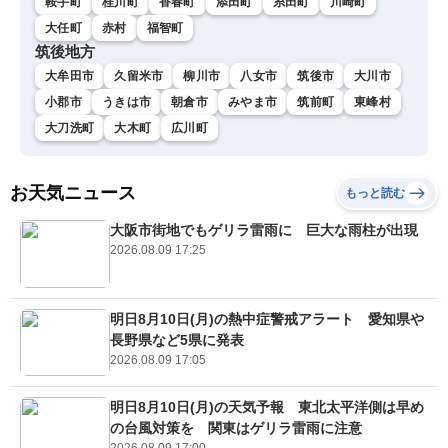
鞍手町
桂川町
香春町
添田町
糸田町
川崎町
大任町
赤村
福智町
筑後地方
大牟田市
久留米市
柳川市
八女市
筑後市
大川市
小郡市
うきは市
朝倉市
みやま市
筑前町
東峰村
大刀洗町
大木町
広川町
お天気ニュース
もっと読む
大阪市街地でもゲリラ雷雨に 巨大な雨柱が出現
2026.08.09 17:25
明日8月10日(月)の熱中症警戒アラート 愛知県や
長野県など5県に発表
2026.08.09 17:05
明日8月10日(月)の天気予報 東北太平洋側は早め
の台風対策を 関東はゲリラ雷雨に注意