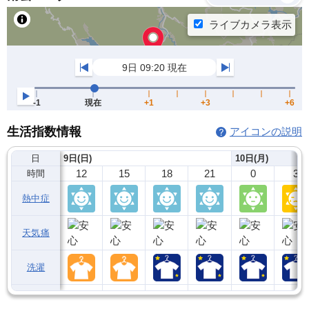
生活指数情報
アイコンの説明
日
9日(日)
10日(月)
12
15
18
21
0
3
時間
熱中症
天気痛
洗濯