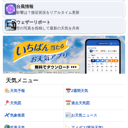
台風情報
影響は？接近状況をリアルタイム更新
ウェザーリポート
空の写真を投稿して最新の天気を共有
天気メニュー
天気予報
2週間天気
天気図
過去天気図
気象衛星
お天気ニュース
世界天気
アメダス(実況天気)