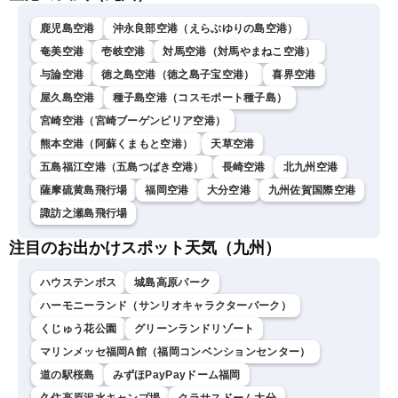
鹿児島空港
沖永良部空港（えらぶゆりの島空港）
奄美空港
壱岐空港
対馬空港（対馬やまねこ空港）
与論空港
徳之島空港（徳之島子宝空港）
喜界空港
屋久島空港
種子島空港（コスモポート種子島）
宮崎空港（宮崎ブーゲンビリア空港）
熊本空港（阿蘇くまもと空港）
天草空港
五島福江空港（五島つばき空港）
長崎空港
北九州空港
薩摩硫黄島飛行場
福岡空港
大分空港
九州佐賀国際空港
諏訪之瀬島飛行場
注目のお出かけスポット天気（九州）
ハウステンボス
城島高原パーク
ハーモニーランド（サンリオキャラクターパーク）
くじゅう花公園
グリーンランドリゾート
マリンメッセ福岡A館（福岡コンベンションセンター）
道の駅桜島
みずほPayPayドーム福岡