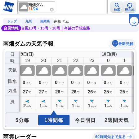
南畑ダム
31
/
24
検索
現在地
雨雲レーダー
台風情報
地震情報
警報・注意報
2週間天気
ラ
南畑ダム
トップ
九州
福岡県
台風情報
台風13号・15号・16号｜今後の予想進路
南畑ダムの天気予報
最新見解
日
9日(日)
10日(月)
18
19
20
21
22
23
0
1
時
天気
降水
0
0
0
0
0
0
0
0
0
ミリ
ミリ
ミリ
ミリ
ミリ
ミリ
ミリ
ミリ
気温
28
27
27
26
26
26
25
25
2
℃
℃
℃
℃
℃
℃
℃
℃
風
2
2
1
1
1
1
1
1
1
m/s
m/s
m/s
m/s
m/s
m/s
m/s
m/s
5分毎
1時間毎
今日明日
2週間天気
雨雲レーダー
60時間先まで見る