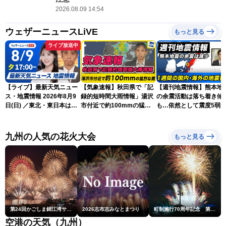
2026.08.09 14:54
ウェザーニュースLiVE
もっと見る
ライブ放送中
【ライブ】最新天気ニュー
【気象速報】秋田県で「記
【週刊地震情報】熊本地
ス・地震情報 2026年8月9
録的短時間大雨情報」湯沢
の余震活動は落ち着き傾
日(日) ／東北・東日本は急
市付近で約100mmの猛烈
も…依然として震度5弱
な雷雨に注意〈ウェザーニ
な雨
戒
ュースLiVEイブニング・戸
北美月／芳野達郎〉
九州の人気の花火大会
もっと見る
第24回かごしま錦江湾サマーナイト大花火大会
2026志布志みなとまつり
町制施行70周年記念 第48回南種子町ロケット祭
空港の天気（九州）