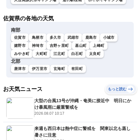
久住高原沢水キャンプ場
道の駅桜島
ボイボイキャンプ場
佐賀県の各地の天気
南部
佐賀市
鳥栖市
多久市
武雄市
鹿島市
小城市
嬉野市
神埼市
吉野ヶ里町
基山町
上峰町
みやき町
大町町
江北町
白石町
太良町
北部
唐津市
伊万里市
玄海町
有田町
お天気ニュース
もっと読む
大型の台風13号が沖縄・奄美に接近中 明日にか
け暴風雨に厳重警戒を
2026.08.07 10:17
来週も西日本は熱中症に警戒を 関東以北も蒸し
暑さに注意