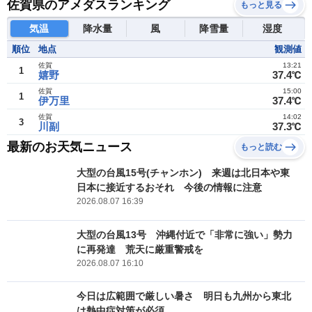
佐賀県のアメダスランキング
もっと見る
気温
降水量
風
降雪量
湿度
順位
地点
観測値
佐賀
13:21
1
嬉野
37.4℃
佐賀
15:00
1
伊万里
37.4℃
佐賀
14:02
3
川副
37.3℃
最新のお天気ニュース
もっと読む
大型の台風15号(チャンホン) 来週は北日本や東
日本に接近するおそれ 今後の情報に注意
2026.08.07 16:39
大型の台風13号 沖縄付近で「非常に強い」勢力
に再発達 荒天に厳重警戒を
2026.08.07 16:10
今日は広範囲で厳しい暑さ 明日も九州から東北
は熱中症対策が必須