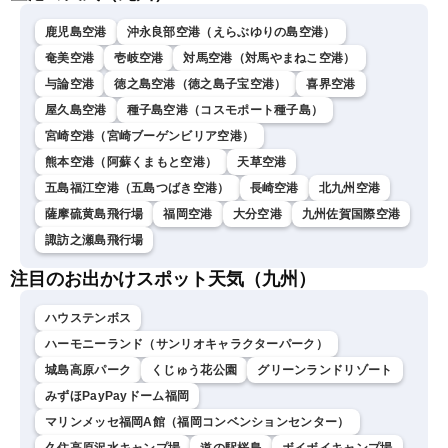
鹿児島空港
沖永良部空港（えらぶゆりの島空港）
奄美空港
壱岐空港
対馬空港（対馬やまねこ空港）
与論空港
徳之島空港（徳之島子宝空港）
喜界空港
屋久島空港
種子島空港（コスモポート種子島）
宮崎空港（宮崎ブーゲンビリア空港）
熊本空港（阿蘇くまもと空港）
天草空港
五島福江空港（五島つばき空港）
長崎空港
北九州空港
薩摩硫黄島飛行場
福岡空港
大分空港
九州佐賀国際空港
諏訪之瀬島飛行場
注目のお出かけスポット天気（九州）
ハウステンボス
ハーモニーランド（サンリオキャラクターパーク）
城島高原パーク
くじゅう花公園
グリーンランドリゾート
みずほPayPayドーム福岡
マリンメッセ福岡A館（福岡コンベンションセンター）