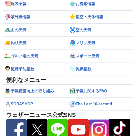
服装予報
お洗濯情報
紫外線情報
星空・天体情報
山の天気
空の天気
釣り天気
マリン天気
ゴルフ場の天気
スポーツ天気
風邪予防指数
乾燥指数
便利なメニュー
予報精度向上の取り組み
予報に関するFAQ
SORASHOP
The Last 10-second
ウェザーニュース公式SNS