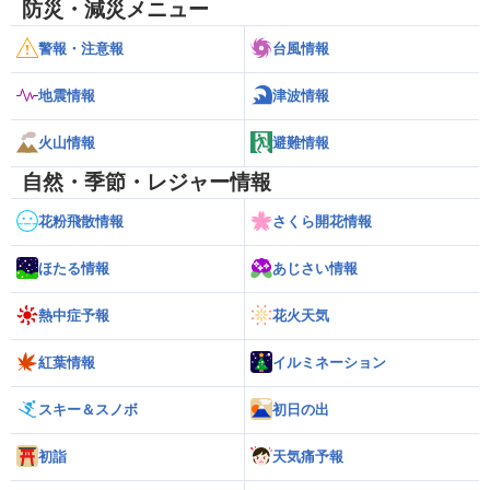
防災・減災メニュー
警報・注意報
台風情報
地震情報
津波情報
火山情報
避難情報
自然・季節・レジャー情報
花粉飛散情報
さくら開花情報
ほたる情報
あじさい情報
熱中症予報
花火天気
紅葉情報
イルミネーション
スキー＆スノボ
初日の出
初詣
天気痛予報