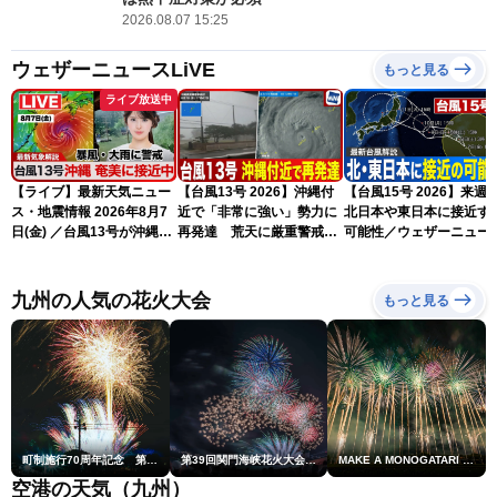
2026.08.07 15:25
ウェザーニュースLiVE
もっと見る
ライブ放送中
【ライブ】最新天気ニュー
【台風13号 2026】沖縄付
【台風15号 2026】来週
ス・地震情報 2026年8月7
近で「非常に強い」勢力に
北日本や東日本に接近す
日(金) ／台風13号が沖縄・
再発達 荒天に厳重警戒を
可能性／ウェザーニュー
奄美に最接近へ 令和8年
（7日18時最新情報）
気象予報士解説（7日16
熊本地震情報〈ウェザーニ
更新）
ュースLiVEイブニング・小
九州の人気の花火大会
もっと見る
川千奈／内藤邦裕〉
町制施行70周年記念 第48回南種子町ロケット祭
第39回関門海峡花火大会(門司側)
MAKE A MONOGATARI 2026
空港の天気（九州）