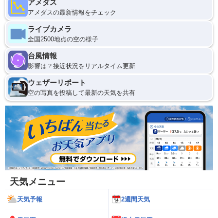
アメダス
アメダスの最新情報をチェック
ライブカメラ
全国2500地点の空の様子
台風情報
影響は？接近状況をリアルタイム更新
ウェザーリポート
空の写真を投稿して最新の天気を共有
天気メニュー
天気予報
2週間天気