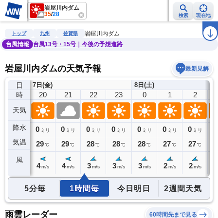
岩屋川内ダム
35
/
28
検索
現在地
雨雲レーダー
台風情報
地震情報
警報・注意報
2週間天気
ラ
岩屋川内ダム
トップ
九州
佐賀県
台風情報
台風13号・15号｜今後の予想進路
岩屋川内ダムの天気予報
最新見解
日
7日(金)
8日(土)
19
20
21
22
23
0
1
2
時
天気
降水
0
0
0
0
0
0
0
0
0
ミリ
ミリ
ミリ
ミリ
ミリ
ミリ
ミリ
ミリ
気温
30
29
29
28
28
28
27
27
2
℃
℃
℃
℃
℃
℃
℃
℃
風
4
4
4
3
3
3
2
2
2
m/s
m/s
m/s
m/s
m/s
m/s
m/s
m/s
5分毎
1時間毎
今日明日
2週間天気
雨雲レーダー
60時間先まで見る