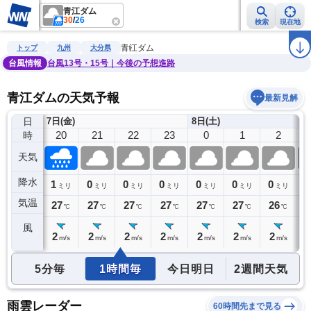
青江ダム
30
/
26
検索
現在地
雨雲レーダー
台風情報
地震情報
警報・注意報
2週間天気
ラ
青江ダム
トップ
九州
大分県
台風情報
台風13号・15号｜今後の予想進路
青江ダムの天気予報
最新見解
日
7日(金)
8日(土)
19
20
21
22
23
0
1
2
時
天気
降水
1
1
0
0
0
0
0
0
0
ミリ
ミリ
ミリ
ミリ
ミリ
ミリ
ミリ
ミリ
気温
27
27
27
27
27
27
27
26
2
℃
℃
℃
℃
℃
℃
℃
℃
風
2
2
2
2
2
2
2
2
2
m/s
m/s
m/s
m/s
m/s
m/s
m/s
m/s
5分毎
1時間毎
今日明日
2週間天気
雨雲レーダー
60時間先まで見る