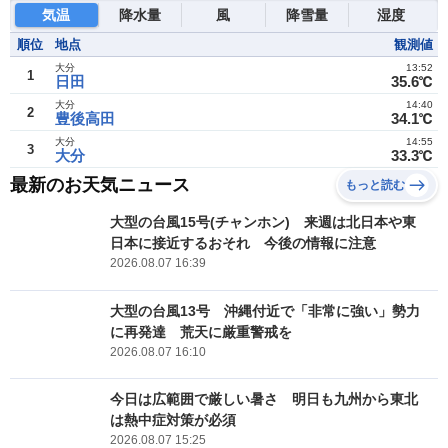
気温
降水量
風
降雪量
湿度
順位
地点
観測値
大分
13:52
1
日田
35.6℃
大分
14:40
2
豊後高田
34.1℃
大分
14:55
3
大分
33.3℃
最新のお天気ニュース
もっと読む
大型の台風15号(チャンホン) 来週は北日本や東
日本に接近するおそれ 今後の情報に注意
2026.08.07 16:39
大型の台風13号 沖縄付近で「非常に強い」勢力
に再発達 荒天に厳重警戒を
2026.08.07 16:10
今日は広範囲で厳しい暑さ 明日も九州から東北
は熱中症対策が必須
2026.08.07 15:25