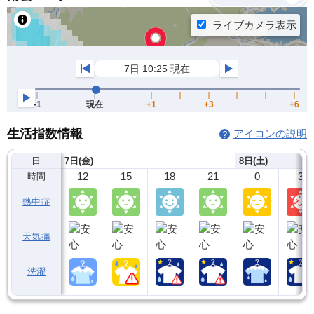
生活指数情報
アイコンの説明
日
7日(金)
8日(土)
12
15
18
21
0
3
時間
熱中症
天気痛
洗濯