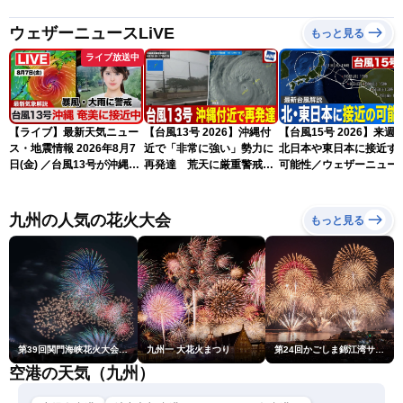
ウェザーニュースLiVE
もっと見る
ライブ放送中
【ライブ】最新天気ニュー
【台風13号 2026】沖縄付
【台風15号 2026】来週
ス・地震情報 2026年8月7
近で「非常に強い」勢力に
北日本や東日本に接近す
日(金) ／台風13号が沖縄・
再発達 荒天に厳重警戒を
可能性／ウェザーニュー
奄美に最接近へ 令和8年
（7日18時最新情報）
気象予報士解説（7日16
熊本地震情報〈ウェザーニ
更新）
ュースLiVEイブニング・小
九州の人気の花火大会
もっと見る
川千奈／内藤邦裕〉
第39回関門海峡花火大会(門司側)
九州一 大花火まつり
第24回かごしま錦江湾サマーナイト大花火大会
空港の天気（九州）