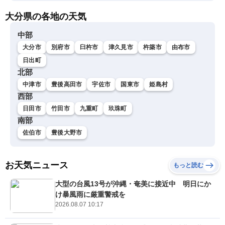
大分県の各地の天気
中部
大分市
別府市
臼杵市
津久見市
杵築市
由布市
日出町
北部
中津市
豊後高田市
宇佐市
国東市
姫島村
西部
日田市
竹田市
九重町
玖珠町
南部
佐伯市
豊後大野市
お天気ニュース
もっと読む
大型の台風13号が沖縄・奄美に接近中 明日にか
け暴風雨に厳重警戒を
2026.08.07 10:17