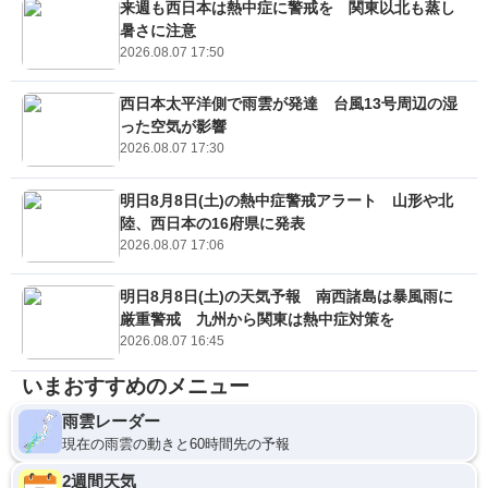
来週も西日本は熱中症に警戒を 関東以北も蒸し
暑さに注意
2026.08.07 17:50
西日本太平洋側で雨雲が発達 台風13号周辺の湿
った空気が影響
2026.08.07 17:30
明日8月8日(土)の熱中症警戒アラート 山形や北
陸、西日本の16府県に発表
2026.08.07 17:06
明日8月8日(土)の天気予報 南西諸島は暴風雨に
厳重警戒 九州から関東は熱中症対策を
2026.08.07 16:45
いまおすすめのメニュー
雨雲レーダー
現在の雨雲の動きと60時間先の予報
2週間天気