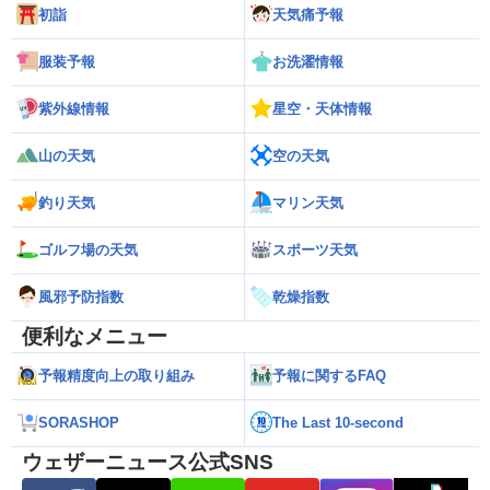
初詣
天気痛予報
服装予報
お洗濯情報
紫外線情報
星空・天体情報
山の天気
空の天気
釣り天気
マリン天気
ゴルフ場の天気
スポーツ天気
風邪予防指数
乾燥指数
便利なメニュー
予報精度向上の取り組み
予報に関するFAQ
SORASHOP
The Last 10-second
ウェザーニュース公式SNS