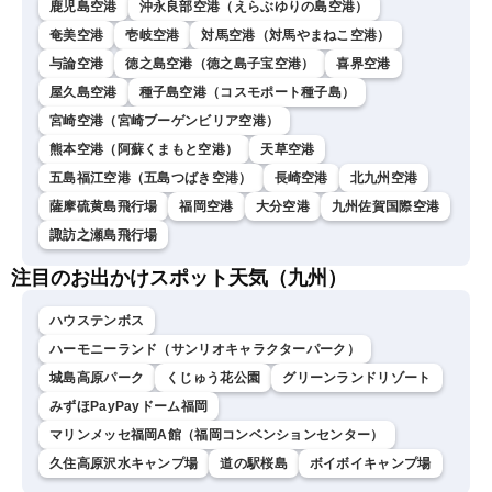
鹿児島空港
沖永良部空港（えらぶゆりの島空港）
奄美空港
壱岐空港
対馬空港（対馬やまねこ空港）
与論空港
徳之島空港（徳之島子宝空港）
喜界空港
屋久島空港
種子島空港（コスモポート種子島）
宮崎空港（宮崎ブーゲンビリア空港）
熊本空港（阿蘇くまもと空港）
天草空港
五島福江空港（五島つばき空港）
長崎空港
北九州空港
薩摩硫黄島飛行場
福岡空港
大分空港
九州佐賀国際空港
諏訪之瀬島飛行場
注目のお出かけスポット天気（九州）
ハウステンボス
ハーモニーランド（サンリオキャラクターパーク）
城島高原パーク
くじゅう花公園
グリーンランドリゾート
みずほPayPayドーム福岡
マリンメッセ福岡A館（福岡コンベンションセンター）
久住高原沢水キャンプ場
道の駅桜島
ボイボイキャンプ場