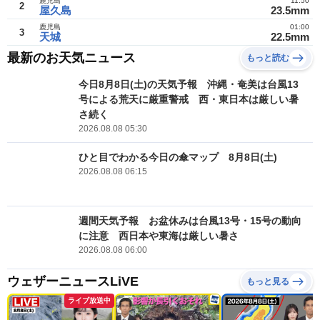
鹿児島
11:50
2
屋久島
23.5mm
鹿児島
01:00
3
天城
22.5mm
最新のお天気ニュース
もっと読む
今日8月8日(土)の天気予報 沖縄・奄美は台風13
号による荒天に厳重警戒 西・東日本は厳しい暑
さ続く
2026.08.08 05:30
ひと目でわかる今日の傘マップ 8月8日(土)
2026.08.08 06:15
週間天気予報 お盆休みは台風13号・15号の動向
に注意 西日本や東海は厳しい暑さ
2026.08.08 06:00
ウェザーニュースLiVE
もっと見る
ライブ放送中