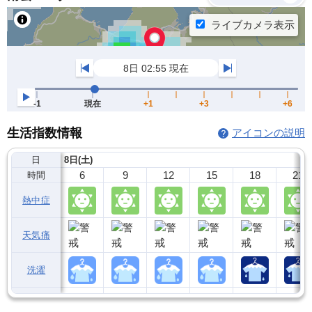
生活指数情報
アイコンの説明
日
8日(土)
6
9
12
15
18
21
時間
熱中症
天気痛
洗濯