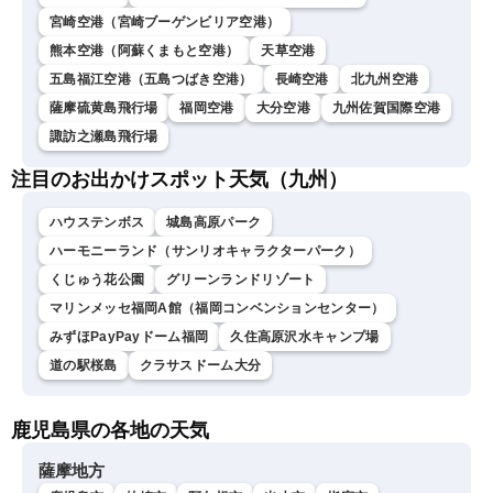
宮崎空港（宮崎ブーゲンビリア空港）
熊本空港（阿蘇くまもと空港）
天草空港
五島福江空港（五島つばき空港）
長崎空港
北九州空港
薩摩硫黄島飛行場
福岡空港
大分空港
九州佐賀国際空港
諏訪之瀬島飛行場
注目のお出かけスポット天気（九州）
ハウステンボス
城島高原パーク
ハーモニーランド（サンリオキャラクターパーク）
くじゅう花公園
グリーンランドリゾート
マリンメッセ福岡A館（福岡コンベンションセンター）
みずほPayPayドーム福岡
久住高原沢水キャンプ場
道の駅桜島
クラサスドーム大分
鹿児島県の各地の天気
薩摩地方