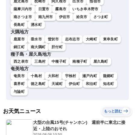
鹿児島市
枕崎市
阿久根市
出水市
指宿市
薩摩川内市
日置市
霧島市
いちき串木野市
南さつま市
南九州市
伊佐市
姶良市
さつま町
長島町
湧水町
大隅地方
鹿屋市
垂水市
曽於市
志布志市
大崎町
東串良町
錦江町
南大隅町
肝付町
種子島・屋久島地方
西之表市
三島村
中種子町
南種子町
屋久島町
奄美地方
奄美市
十島村
大和村
宇検村
瀬戸内町
龍郷町
喜界町
徳之島町
天城町
伊仙町
和泊町
知名町
与論町
お天気ニュース
もっと読む
大型の台風15号(チャンホン) 週前半に東北に接
近・上陸のおそれ
2026.08.08 10:50