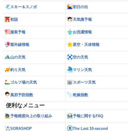
スキー＆スノボ
初日の出
初詣
天気痛予報
服装予報
お洗濯情報
紫外線情報
星空・天体情報
山の天気
空の天気
釣り天気
マリン天気
ゴルフ場の天気
スポーツ天気
風邪予防指数
乾燥指数
便利なメニュー
予報精度向上の取り組み
予報に関するFAQ
SORASHOP
The Last 10-second