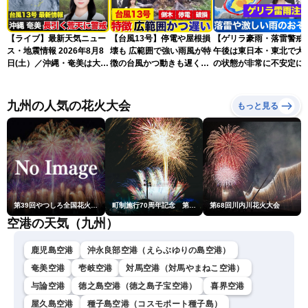
【ライブ】最新天気ニュー
【台風13号】停電や屋根損
【ゲリラ豪雨・落雷警戒
ス・地震情報 2026年8月8
壊も 広範囲で強い雨風が特
午後は東日本・東北で大
日(土）／沖縄・奄美は大荒
徴の台風かつ動きも遅く影
の状態が非常に不安定に
れの天気が続く／令和8年
響が長引くおそれ
2026.08.08
熊本地震情報〈ウェザーニ
ュースLiVEコーヒータイ
九州の人気の花火大会
もっと見る
ム・青原桃香／山口剛央〉
第39回やつしろ全国花火競技大会
町制施行70周年記念 第48回南種子町ロケット祭
第68回川内川花火大会
空港の天気（九州）
鹿児島空港
沖永良部空港（えらぶゆりの島空港）
奄美空港
壱岐空港
対馬空港（対馬やまねこ空港）
与論空港
徳之島空港（徳之島子宝空港）
喜界空港
屋久島空港
種子島空港（コスモポート種子島）