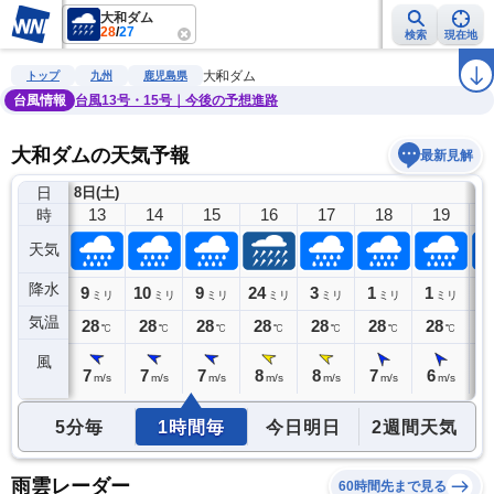
大和ダム
28
/
27
検索
現在地
雨雲レーダー
台風情報
地震情報
警報・注意報
2週間天気
ラ
大和ダム
トップ
九州
鹿児島県
台風情報
台風13号・15号｜今後の予想進路
大和ダムの天気予報
最新見解
日
8日(土)
12
13
14
15
16
17
18
19
時
天気
降水
2
9
10
9
24
3
1
1
1
ミリ
ミリ
ミリ
ミリ
ミリ
ミリ
ミリ
ミリ
気温
28
28
28
28
28
28
28
28
2
℃
℃
℃
℃
℃
℃
℃
℃
風
7
7
7
7
8
8
7
6
6
m/s
m/s
m/s
m/s
m/s
m/s
m/s
m/s
5分毎
1時間毎
今日明日
2週間天気
雨雲レーダー
60時間先まで見る