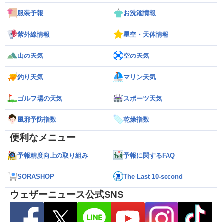
服装予報
お洗濯情報
紫外線情報
星空・天体情報
山の天気
空の天気
釣り天気
マリン天気
ゴルフ場の天気
スポーツ天気
風邪予防指数
乾燥指数
便利なメニュー
予報精度向上の取り組み
予報に関するFAQ
SORASHOP
The Last 10-second
ウェザーニュース公式SNS