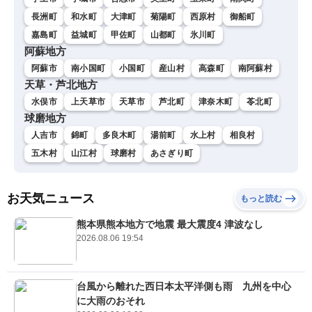
長洲町
和水町
大津町
菊陽町
西原村
御船町
嘉島町
益城町
甲佐町
山都町
氷川町
阿蘇地方
阿蘇市
南小国町
小国町
産山村
高森町
南阿蘇村
天草・芦北地方
水俣市
上天草市
天草市
芦北町
津奈木町
苓北町
球磨地方
人吉市
錦町
多良木町
湯前町
水上村
相良村
五木村
山江村
球磨村
あさぎり町
お天気ニュース
もっと読む
熊本県熊本地方で地震 最大震度4 津波なし
2026.08.06 19:54
台風から離れた西日本太平洋側も雨 九州を中心
に大雨のおそれ