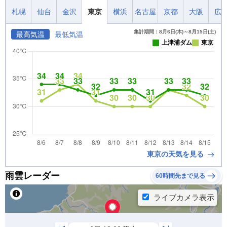
札幌
仙台
金沢
東京
横浜
名古屋
京都
大阪
広
集計期間：8月6日(木)～8月15日(土)
最高気温
最低気温
上津浦ダム
東京
東京の天気を見る
雨雲レーダー
60時間先まで見る