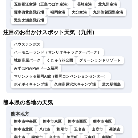
五島福江空港（五島つばき空港）
長崎空港
北九州空港
薩摩硫黄島飛行場
福岡空港
大分空港
九州佐賀国際空港
諏訪之瀬島飛行場
注目のお出かけスポット天気（九州）
ハウステンボス
ハーモニーランド（サンリオキャラクターパーク）
城島高原パーク
くじゅう花公園
グリーンランドリゾート
みずほPayPayドーム福岡
マリンメッセ福岡A館（福岡コンベンションセンター）
ボイボイキャンプ場
久住高原沢水キャンプ場
道の駅桜島
熊本県の各地の天気
熊本地方
熊本市中央区
熊本市東区
熊本市西区
熊本市南区
熊本市北区
八代市
荒尾市
玉名市
山鹿市
菊池市
宇土市
宇城市
合志市
美里町
玉東町
南関町