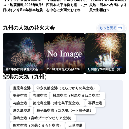
ス・地震情報 2026年8月6
西日本太平洋側も雨 九州
災地・熊本へ台風による
日(木) ／令和8年熊本地震情
を中心に大雨のおそれ
風の影響は？
報 沖縄・奄美を台風13号
が直撃〈ウェザーニュース
LiVEムーン・駒木結衣／本
九州の人気の花火大会
もっと見る
田竜也〉
第39回関門海峡花火大会(門司側)
TKU江津湖花火大会2026
町制施行70周年記念 第48回南種子町ロケット祭
空港の天気（九州）
鹿児島空港
沖永良部空港（えらぶゆりの島空港）
奄美空港
壱岐空港
対馬空港（対馬やまねこ空港）
与論空港
徳之島空港（徳之島子宝空港）
喜界空港
屋久島空港
種子島空港（コスモポート種子島）
宮崎空港（宮崎ブーゲンビリア空港）
熊本空港（阿蘇くまもと空港）
天草空港