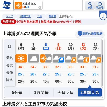
上津浦ダム
34
/
25
検索
現在地
雨雲レーダー
台風情報
地震情報
警報・注意報
2週間天気
ラ
上津浦ダム
トップ
2週間天気
九州
熊本県
地震情報
令和8年熊本地震｜被災地支援のためのサイト開設
上津浦ダムの2週間天気予報
週間の最新見解
5
6
7
8
9
10
11
12
日
(水)
(木)
(金)
(土)
(日)
(月)
(火)
(水)
(
天気
最高
36
34
34
33
32
33
33
31
3
℃
℃
℃
℃
℃
℃
℃
℃
最低
25
25
26
27
25
25
25
23
2
℃
℃
℃
℃
℃
℃
℃
℃
降水
4
20
20
40
60
30
30
30
3
ミリ
%
%
%
%
%
%
%
5分毎
1時間毎
今日明日
2週間天気
上津浦ダムと主要都市の気温比較