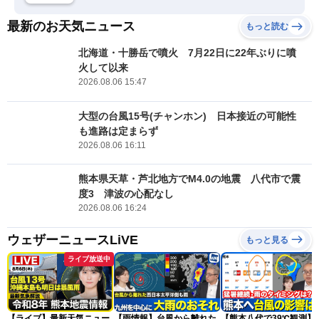
最新のお天気ニュース
もっと読む
北海道・十勝岳で噴火 7月22日に22年ぶりに噴
火して以来
2026.08.06 15:47
大型の台風15号(チャンホン) 日本接近の可能性
も進路は定まらず
2026.08.06 16:11
熊本県天草・芦北地方でM4.0の地震 八代市で震
度3 津波の心配なし
2026.08.06 16:24
ウェザーニュースLiVE
もっと見る
ライブ放送中
【ライブ】最新天気ニュー
【雨情報】台風から離れた
【熊本八代で39℃観測】