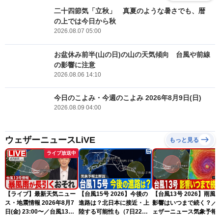
二十四節気「立秋」 真夏のような暑さでも、暦
の上では今日から秋
2026.08.07 05:00
お盆休み前半(山の日)の山の天気傾向 台風や前線
の影響に注意
2026.08.06 14:10
今日のこよみ・今週のこよみ 2026年8月9日(日)
2026.08.09 04:00
ウェザーニュースLiVE
もっと見る
ライブ放送中
【ライブ】最新天気ニュー
【台風15号 2026】今後の
【台風13号 2026】雨風
ス・地震情報 2026年8月7
進路は？北日本に接近・上
影響はいつまで続く？／
日(金) 23:00〜／台風13号
陸する可能性も（7日22時
ェザーニュース気象予報