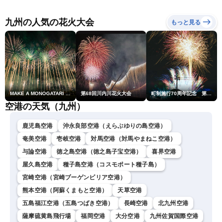
の影響長引く 〈ウェザーニ
情報）
解説（7日22時情報）
ュースLiVE・川畑玲〉
九州の人気の花火大会
もっと見る
MAKE A MONOGATARI 2026
第68回川内川花火大会
町制施行70周年記念 第48回南種子町ロケット祭
空港の天気（九州）
鹿児島空港
沖永良部空港（えらぶゆりの島空港）
奄美空港
壱岐空港
対馬空港（対馬やまねこ空港）
与論空港
徳之島空港（徳之島子宝空港）
喜界空港
屋久島空港
種子島空港（コスモポート種子島）
宮崎空港（宮崎ブーゲンビリア空港）
熊本空港（阿蘇くまもと空港）
天草空港
五島福江空港（五島つばき空港）
長崎空港
北九州空港
薩摩硫黄島飛行場
福岡空港
大分空港
九州佐賀国際空港