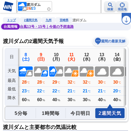
渡川ダム
28
/
23
検索
現在地
雨雲レーダー
台風情報
地震情報
警報・注意報
2週間天気
ラ
渡川ダム
トップ
2週間天気
九州
宮崎県
台風情報
台風13号・15号｜今後の予想進路
渡川ダムの2週間天気予報
週間の最新見解
7
8
9
10
11
12
13
14
日
(金)
(土)
(日)
(月)
(火)
(水)
(木)
(金)
(
天気
最高
26
28
28
29
32
32
30
30
3
℃
℃
℃
℃
℃
℃
℃
℃
最低
24
23
22
22
21
21
21
20
2
℃
℃
℃
℃
℃
℃
℃
℃
降水
233
60
60
40
30
30
40
40
4
リ
ミリ
%
%
%
%
%
%
%
5分毎
1時間毎
今日明日
2週間天気
渡川ダムと主要都市の気温比較