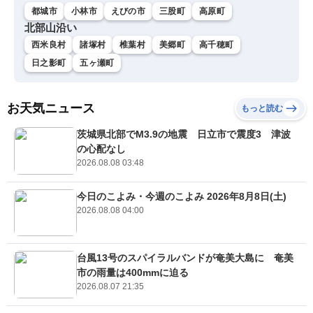
都城市
小林市
えびの市
三股町
高原町
北部山沿い
西米良村
諸塚村
椎葉村
美郷町
高千穂町
日之影町
五ヶ瀬町
お天気ニュース
もっと読む
茨城県北部でM3.9の地震 日立市で震度3 津波
の心配なし
2026.08.08 03:48
今日のこよみ・今週のこよみ 2026年8月8日(土)
2026.08.08 04:00
台風13号のスパイラルバンドが奄美大島に 奄美
市の雨量は400mmに迫る
2026.08.07 21:35