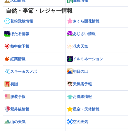
火山情報
避難情報
自然・季節・レジャー情報
花粉飛散情報
さくら開花情報
ほたる情報
あじさい情報
熱中症予報
花火天気
紅葉情報
イルミネーション
スキー＆スノボ
初日の出
初詣
天気痛予報
服装予報
お洗濯情報
紫外線情報
星空・天体情報
山の天気
空の天気