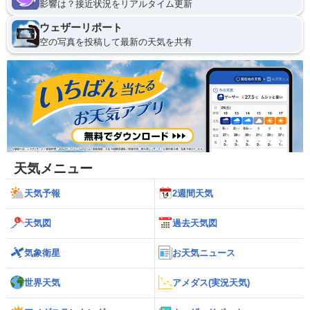
影響は？接近状況をリアルタイム更新
ウェザーリポート
空の写真を投稿して最新の天気を共有
天気メニュー
天気予報
2週間天気
天気図
過去天気図
気象衛星
お天気ニュース
世界天気
アメダス(実況天気)