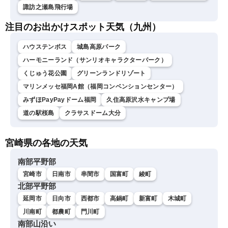
諏訪之瀬島飛行場
注目のお出かけスポット天気（九州）
ハウステンボス
城島高原パーク
ハーモニーランド（サンリオキャラクターパーク）
くじゅう花公園
グリーンランドリゾート
マリンメッセ福岡A館（福岡コンベンションセンター）
みずほPayPayドーム福岡
久住高原沢水キャンプ場
道の駅桜島
クラサスドーム大分
宮崎県の各地の天気
南部平野部
宮崎市
日南市
串間市
国富町
綾町
北部平野部
延岡市
日向市
西都市
高鍋町
新富町
木城町
川南町
都農町
門川町
南部山沿い