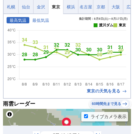
札幌
仙台
金沢
東京
横浜
名古屋
京都
大阪
広
集計期間：8月8日(土)～8月17日(月)
最高気温
最低気温
渡川ダム
東京
東京の天気を見る
雨雲レーダー
60時間先まで見る