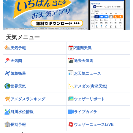
天気メニュー
天気予報
2週間天気
天気図
過去天気図
気象衛星
お天気ニュース
世界天気
アメダス(実況天気)
アメダスランキング
ウェザーリポート
河川水位情報
ライブカメラ
長期予報
ウェザーニュースLiVE