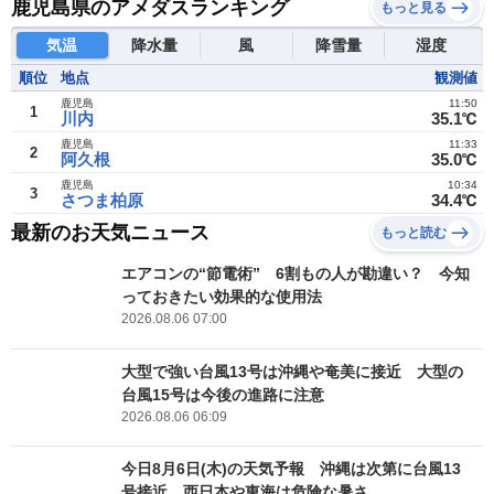
鹿児島県のアメダスランキング
もっと見る
気温
降水量
風
降雪量
湿度
順位
地点
観測値
鹿児島
11:50
1
川内
35.1℃
鹿児島
11:33
2
阿久根
35.0℃
鹿児島
10:34
3
さつま柏原
34.4℃
最新のお天気ニュース
もっと読む
エアコンの“節電術” 6割もの人が勘違い？ 今知
っておきたい効果的な使用法
2026.08.06 07:00
大型で強い台風13号は沖縄や奄美に接近 大型の
台風15号は今後の進路に注意
2026.08.06 06:09
今日8月6日(木)の天気予報 沖縄は次第に台風13
号接近 西日本や東海は危険な暑さ