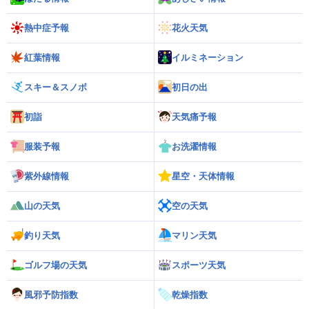
熱中症予報
花火天気
紅葉情報
イルミネーション
スキー＆スノボ
初日の出
初詣
天気痛予報
服装予報
お洗濯情報
紫外線情報
星空・天体情報
山の天気
空の天気
釣り天気
マリン天気
ゴルフ場の天気
スポーツ天気
風邪予防指数
乾燥指数