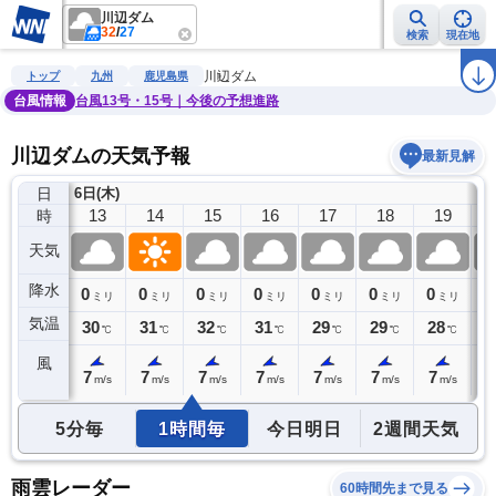
川辺ダム
32
/
27
検索
現在地
雨雲レーダー
台風情報
地震情報
警報・注意報
2週間天気
ラ
川辺ダム
トップ
九州
鹿児島県
台風情報
台風13号・15号｜今後の予想進路
川辺ダムの天気予報
最新見解
日
6日(木)
12
13
14
15
16
17
18
19
時
天気
降水
1
0
0
0
0
0
0
0
0
ミリ
ミリ
ミリ
ミリ
ミリ
ミリ
ミリ
ミリ
気温
30
30
31
32
31
29
29
28
2
℃
℃
℃
℃
℃
℃
℃
℃
風
7
7
7
7
7
7
7
7
7
m/s
m/s
m/s
m/s
m/s
m/s
m/s
m/s
5分毎
1時間毎
今日明日
2週間天気
雨雲レーダー
60時間先まで見る