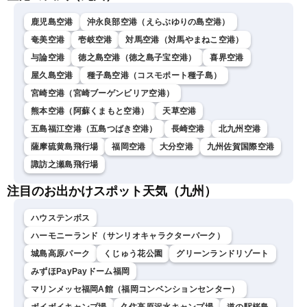
鹿児島空港
沖永良部空港（えらぶゆりの島空港）
奄美空港
壱岐空港
対馬空港（対馬やまねこ空港）
与論空港
徳之島空港（徳之島子宝空港）
喜界空港
屋久島空港
種子島空港（コスモポート種子島）
宮崎空港（宮崎ブーゲンビリア空港）
熊本空港（阿蘇くまもと空港）
天草空港
五島福江空港（五島つばき空港）
長崎空港
北九州空港
薩摩硫黄島飛行場
福岡空港
大分空港
九州佐賀国際空港
諏訪之瀬島飛行場
注目のお出かけスポット天気（九州）
ハウステンボス
ハーモニーランド（サンリオキャラクターパーク）
城島高原パーク
くじゅう花公園
グリーンランドリゾート
みずほPayPayドーム福岡
マリンメッセ福岡A館（福岡コンベンションセンター）