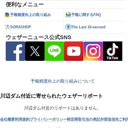
便利なメニュー
予報精度向上の取り組み
予報に関するFAQ
SORASHOP
The Last 10-second
ウェザーニュース公式SNS
予報精度向上の取り組みについて
川辺ダム付近に寄せられたウェザーリポート
川辺ダム付近のリポートはありません。
会社概要
利用規約
プライバシーポリシー
特定商取引法の表記
外部送信先
ご利