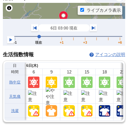
生活指数情報
アイコンの説明
日
6日(木)
6
9
12
15
18
21
時間
熱中症
天気痛
洗濯