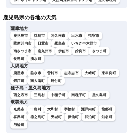
ボイボイキャンプ場
久住高原沢水キャンプ場
道の駅桜島
鹿児島県の各地の天気
薩摩地方
鹿児島市
枕崎市
阿久根市
出水市
指宿市
薩摩川内市
日置市
霧島市
いちき串木野市
南さつま市
南九州市
伊佐市
姶良市
さつま町
長島町
湧水町
大隅地方
鹿屋市
垂水市
曽於市
志布志市
大崎町
東串良町
錦江町
南大隅町
肝付町
種子島・屋久島地方
西之表市
三島村
中種子町
南種子町
屋久島町
奄美地方
奄美市
十島村
大和村
宇検村
瀬戸内町
龍郷町
喜界町
徳之島町
天城町
伊仙町
和泊町
知名町
与論町