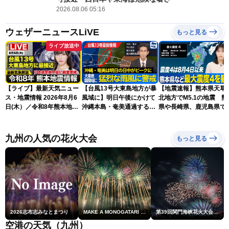
2026.08.06 05:16
ウェザーニュースLiVE
もっと見る
ライブ放送中
【ライブ】最新天気ニュー
【台風13号大東島地方が暴
【地震速報】熊本県天草
ス・地震情報 2026年8月6
風域に】明日午後にかけて
北地方でM5.1の地震 熊
日(木）／令和8年熊本地震
沖縄本島・奄美通過する見
県や長崎県、鹿児島県で
情報／台風13号が大東島地
込み 早めの備えを※8月6
度4を観測
方に最接近 沖縄は荒天警
日10時更新
戒 〈ウェザーニュースLiVE
九州の人気の花火大会
もっと見る
コーヒータイム・魚住茉由
／山口剛央〉
2026志布志みなとまつり
MAKE A MONOGATARI 2026
第39回関門海峡花火大会(門司側)
空港の天気（九州）