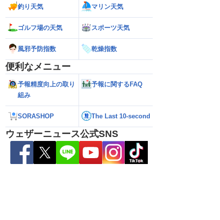
釣り天気
マリン天気
ゴルフ場の天気
スポーツ天気
風邪予防指数
乾燥指数
便利なメニュー
予報精度向上の取り
予報に関するFAQ
組み
SORASHOP
The Last 10-second
ウェザーニュース公式SNS