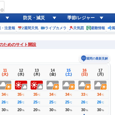
防災・減災
季節/レジャー
報・注意報
2週間天気
ライブカメラ
天気図
避難情報
のためのサイト開設
週間の最新見解
11
12
13
14
15
16
17
(火)
(水)
(木)
(金)
(土)
(日)
(月)
34
35
35
34
34
33
34
3
℃
℃
℃
℃
℃
℃
℃
26
26
25
25
25
26
26
2
℃
℃
℃
℃
℃
℃
℃
30
20
20
30
30
30
30
2
%
%
%
%
%
%
%