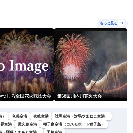
（7日11時更新）
もっと見る
回やつしろ全国花火競技大会
第68回川内川花火大会
港）
奄美空港
壱岐空港
対馬空港（対馬やまねこ空港）
喜界空港
屋久島空港
種子島空港（コスモポート種子島）
港（阿蘇くまもと空港）
天草空港