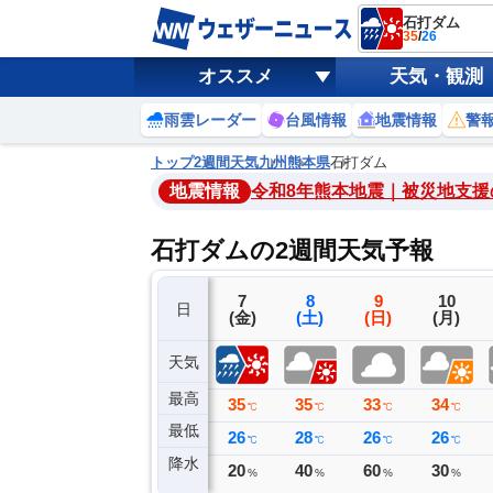
石打ダム
35
/
26
オススメ
天気・観測
雨雲レーダー
台風情報
地震情報
警
トップ
2週間天気
九州
熊本県
石打ダム
地震情報
令和8年熊本地震｜被災地支援
石打ダムの2週間天気予報
4
5
6
7
8
9
10
日
(火)
(水)
(木)
(金)
(土)
(日)
(月)
天気
最高
34
35
36
35
35
33
34
℃
℃
℃
℃
℃
℃
℃
最低
27
26
27
26
28
26
26
℃
℃
℃
℃
℃
℃
℃
降水
0
0
0
20
40
60
30
ミリ
ミリ
ミリ
%
%
%
%