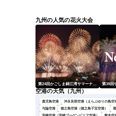
〈ウェザーニュースLiVEアフタヌーン・
小林李衣奈／内藤邦裕〉
九州の人気の花火大会
第24回かごしま錦江湾サマーナイト大花火大会
第39
空港の天気（九州）
鹿児島空港
沖永良部空港（えらぶゆりの島空
与論空港
徳之島空港（徳之島子宝空港）
宮崎空港（宮崎ブーゲンビリア空港）
熊本空