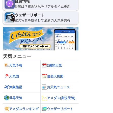
台風情報
影響は？接近状況をリアルタイム更新
ウェザーリポート
空の写真を投稿して最新の天気を共有
天気メニュー
天気予報
2週間天気
天気図
過去天気図
気象衛星
お天気ニュース
世界天気
アメダス(実況天気)
アメダスランキング
ウェザーリポート