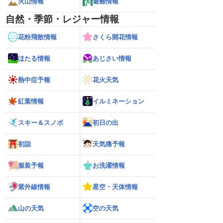
火山情報
避難情報
自然・季節・レジャー情報
花粉飛散情報
さくら開花情報
ほたる情報
あじさい情報
熱中症予報
花火天気
紅葉情報
イルミネーション
スキー＆スノボ
初日の出
初詣
天気痛予報
服装予報
お洗濯情報
紫外線情報
星空・天体情報
26年】台風の目に入る直
【台風13号 2026】大型で強い台風13号
【台風13号 202
瞬間風速42.2m/s観
が沖縄・奄美に最接近 暴風や大雨警戒
県への影響は？（7
山の天気
空の天気
烈な暴風になるおそれ
（7日10時現在）