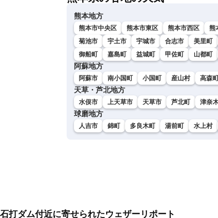
熊本地方
熊本市中央区
熊本市東区
熊本市西区
熊
菊池市
宇土市
宇城市
合志市
美里町
御船町
嘉島町
益城町
甲佐町
山都町
阿蘇地方
阿蘇市
南小国町
小国町
産山村
高森
天草・芦北地方
水俣市
上天草市
天草市
芦北町
津奈
球磨地方
人吉市
錦町
多良木町
湯前町
水上村
石打ダム付近に寄せられたウェザーリポート