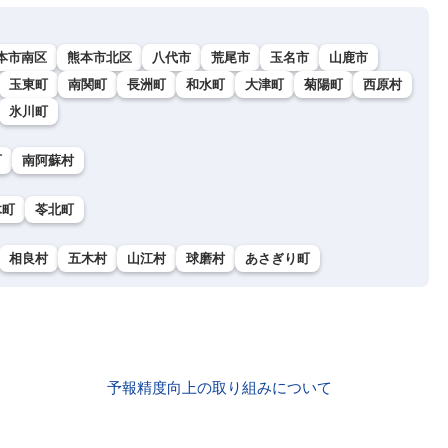
本市南区
熊本市北区
八代市
荒尾市
玉名市
山鹿市
玉東町
南関町
長洲町
和水町
大津町
菊陽町
西原村
氷川町
町
南阿蘇村
木町
苓北町
相良村
五木村
山江村
球磨村
あさぎり町
予報精度向上の取り組みについて