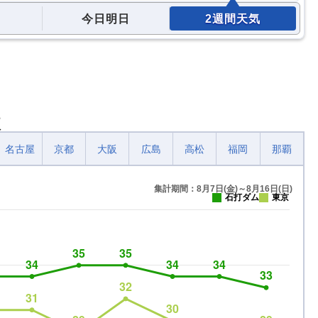
今日明日
2週間天気
較
名古屋
京都
大阪
広島
高松
福岡
那覇
集計期間：8月7日(金)～8月16日(日)
石打ダム
東京