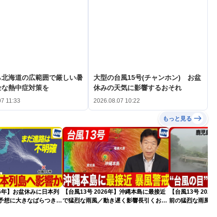
ら北海道の広範囲で厳しい暑
大型の台風15号(チャンホン) お盆
全な熱中症対策を
休みの天気に影響するおそれ
07 11:33
2026.08.07 10:22
もっと見る
026年】お盆休みに日本列
【台風13号 2026年】沖縄本島に最接近
【台風13号 20
路予想に大きなばらつき
で猛烈な雨風／動き遅く影響長引くおそ
前の猛烈な雨風 最大
）
れ（7日13時更新）
測 吹き返しも猛