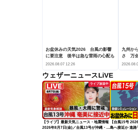
お盆休みの天気2026 台風の影響
九州か
に要注意 後半は急な雷雨の心配も
さ 万
2026.08.07 12:26
2026.08.
ウェザーニュースLiVE
ライブ放送中
【ライブ】最新天気ニュース・地震情報
【台風15号 2
2026年8月7日(金)／台風13号が沖縄・奄
島へ接近か 進
美に最接近へ 令和8年熊本地震情報
（7日13時更新