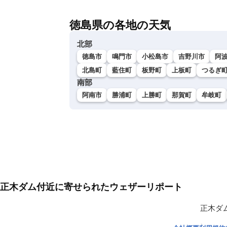
徳島県の各地の天気
北部
徳島市
鳴門市
小松島市
吉野川市
阿
北島町
藍住町
板野町
上板町
つるぎ
南部
阿南市
勝浦町
上勝町
那賀町
牟岐町
正木ダム付近に寄せられたウェザーリポート
正木ダ