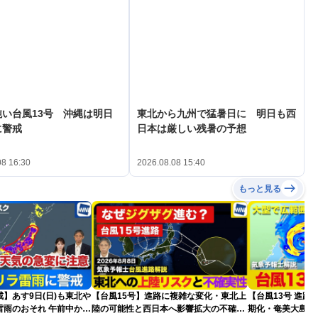
い台風13号 沖縄は明日
東北から九州で猛暑日に 明日も西
に警戒
日本は厳しい残暑の予想
08 16:30
2026.08.08 15:40
もっと見る
】あす9日(日)も東北や
【台風15号】進路に複雑な変化・東北上
【台風13号 進路
雷雨のおそれ 午前中から
陸の可能性と西日本へ影響拡大の不確実
期化・奄美大島で