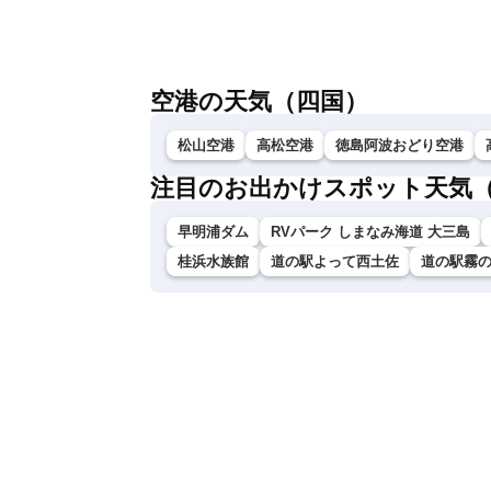
ゲリラ雷雨最新見解 令和8年熊本地震
雨雲急発達の危
情報〈ウェザーニュースLiVEムーン・戸
北美月／芳野達郎〉
空港の天気（四国）
松山空港
高松空港
徳島阿波おどり空港
注目のお出かけスポット天気
早明浦ダム
RVパーク しまなみ海道 大三島
桂浜水族館
道の駅よって西土佐
道の駅霧