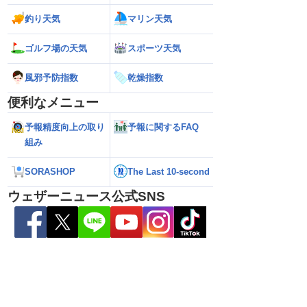
8.08 16:00）
記録的短時間大雨＞
釣り天気
マリン天気
ゴルフ場の天気
スポーツ天気
風邪予防指数
乾燥指数
便利なメニュー
予報精度向上の取り
予報に関するFAQ
組み
SORASHOP
The Last 10-second
ウェザーニュース公式SNS