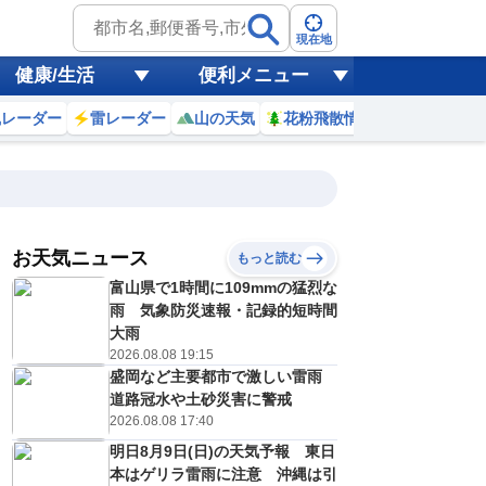
現在地
健康/生活
便利メニュー
風レーダー
雷レーダー
山の天気
花粉飛散情報
世界天気
お天気ニュース
もっと読む
19
20
21
22
富山県で1時間に109mmの猛烈な
(水)
(木)
(金)
(土)
予報の
雨 気象防災速報・記録的短時間
E
E
D
E
信頼度
高
大雨
A
2026.08.08 19:15
B
盛岡など主要都市で激しい雷雨
C
2
32
33
33
D
道路冠水や土砂災害に警戒
℃
℃
℃
℃
E
2026.08.08 17:40
6
26
26
26
低
℃
℃
℃
℃
？
明日8月9日(日)の天気予報 東日
0
40
30
30
%
%
%
%
本はゲリラ雷雨に注意 沖縄は引