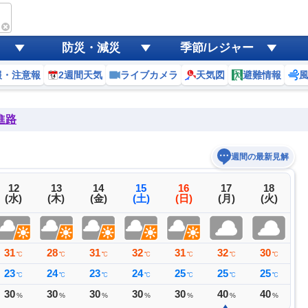
防災・減災
季節/レジャー
報・注意報
2週間天気
ライブカメラ
天気図
避難情報
進路
週間の最新見解
12
13
14
15
16
17
18
(水)
(木)
(金)
(土)
(日)
(月)
(火)
31
28
31
32
31
32
30
3
℃
℃
℃
℃
℃
℃
℃
23
24
23
24
25
25
25
2
℃
℃
℃
℃
℃
℃
℃
30
30
30
30
30
40
40
4
%
%
%
%
%
%
%