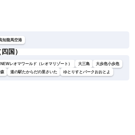
険も
性
波に要警戒（2026.0
高知龍馬空港
（四国）
NEWレオマワールド（レオマリゾート）
大三島
大歩危小歩危
の森
道の駅たからだの里さいた
ゆとりすとパークおおとよ