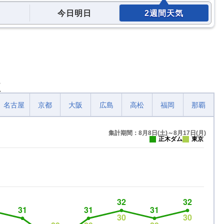
今日明日
2週間天気
較
名古屋
京都
大阪
広島
高松
福岡
那覇
集計期間：8月8日(土)～8月17日(月)
正木ダム
東京