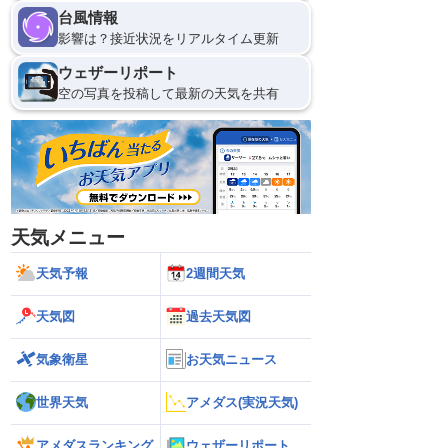
台風情報
影響は？接近状況をリアルタイム更新
ウェザーリポート
空の写真を投稿して最新の天気を共有
天気メニュー
天気予報
2週間天気
天気図
過去天気図
気象衛星
お天気ニュース
世界天気
アメダス(実況天気)
アメダスランキング
ウェザーリポート