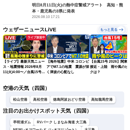
明日8月11日(火)の熱中症警戒アラート 高知・熊
本・鹿児島の3県に発表
2026.08.10 17:21
ウェザーニュースLiVE
もっと見る
ライブ放送中
【ライブ】最新天気ニュー
【海外地震】中米 コロンビ
【台風15号 2026】関東
ス・地震情報 2026年8月
アでM7.1の地震 震源が深
接近・上陸 雨や風のピ
11(火)4:00〜／台風15号が
く津波の心配なし
クは？
関東に上陸のおそれ〈ウェ
ザーニュースLiVEモーニン
空港の天気（四国）
グ・福吉貴文〉／H3ロケッ
ト「みちびき7号機」の打
上げ
松山空港
高松空港
徳島阿波おどり空港
高知龍馬空港
注目のお出かけスポット天気（四国）
早明浦ダム
RVパーク しまなみ海道 大三島
NEWレオマワールド（レオマリゾート）
大三島