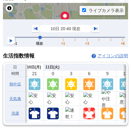
生活指数情報
アイコンの説明
日
10日(月)
11日(火)
21
0
3
6
9
12
時間
熱中症
天気痛
洗濯