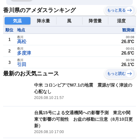
香川県のアメダスランキング
もっと見る
気温
降水量
風
降雪量
湿度
順位
地点
観測値
香川
00:08
1
高松
26.8℃
香川
00:01
2
多度津
26.6℃
香川
00:58
3
引田
26.1℃
最新のお天気ニュース
もっと読む
中米 コロンビアでM7.1の地震 震源が深く津波の
心配なし
2026.08.10 21:57
台風15号による交通機関への影響予測 東北や関
東で影響の可能性 お盆の移動に注意（8月10日更
新）
2026.08.10 17:00