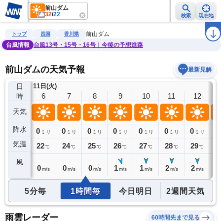
前山ダム
32
/
22
検索
現在地
雨雲レーダー
台風情報
地震情報
警報・注意報
2週間天気
ラ
前山ダム
トップ
四国
香川県
台風情報
台風13号・15号・16号｜今後の予想進路
前山ダムの天気予報
最新見解
日
11日(火)
5
6
7
8
9
10
11
12
時
天気
降水
0
0
0
0
0
0
0
0
0
ミリ
ミリ
ミリ
ミリ
ミリ
ミリ
ミリ
ミリ
気温
22
22
24
25
26
27
28
29
3
℃
℃
℃
℃
℃
℃
℃
℃
風
0
0
0
0
1
1
2
2
2
m/s
m/s
m/s
m/s
m/s
m/s
m/s
m/s
5分毎
1時間毎
今日明日
2週間天気
雨雲レーダー
60時間先まで見る