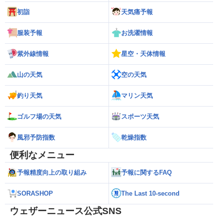
初詣
天気痛予報
服装予報
お洗濯情報
紫外線情報
星空・天体情報
山の天気
空の天気
釣り天気
マリン天気
ゴルフ場の天気
スポーツ天気
風邪予防指数
乾燥指数
便利なメニュー
予報精度向上の取り組み
予報に関するFAQ
SORASHOP
The Last 10-second
ウェザーニュース公式SNS