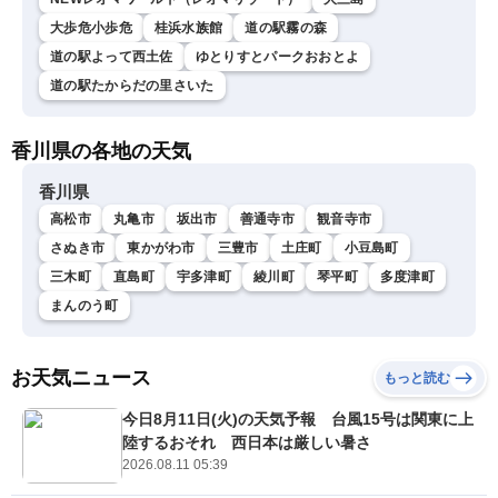
大歩危小歩危
桂浜水族館
道の駅霧の森
道の駅よって西土佐
ゆとりすとパークおおとよ
道の駅たからだの里さいた
香川県の各地の天気
香川県
高松市
丸亀市
坂出市
善通寺市
観音寺市
さぬき市
東かがわ市
三豊市
土庄町
小豆島町
三木町
直島町
宇多津町
綾川町
琴平町
多度津町
まんのう町
お天気ニュース
もっと読む
今日8月11日(火)の天気予報 台風15号は関東に上
陸するおそれ 西日本は厳しい暑さ
2026.08.11 05:39