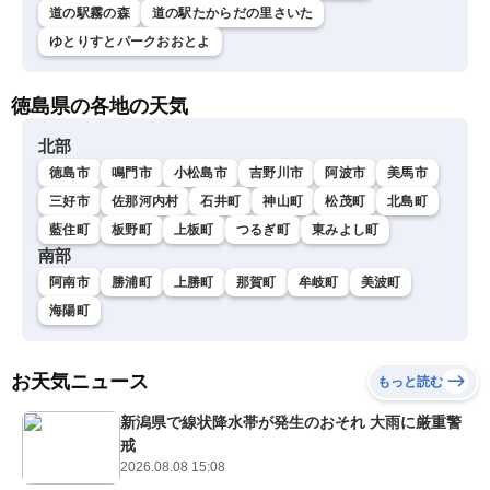
道の駅霧の森
道の駅たからだの里さいた
ゆとりすとパークおおとよ
徳島県の各地の天気
北部
徳島市
鳴門市
小松島市
吉野川市
阿波市
美馬市
三好市
佐那河内村
石井町
神山町
松茂町
北島町
藍住町
板野町
上板町
つるぎ町
東みよし町
南部
阿南市
勝浦町
上勝町
那賀町
牟岐町
美波町
海陽町
お天気ニュース
もっと読む
新潟県で線状降水帯が発生のおそれ 大雨に厳重警
戒
2026.08.08 15:08