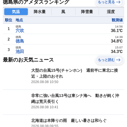
徳島県のアメダスランキング
もっと見る
気温
降水量
風
降雪量
湿度
順位
地点
観測値
徳島
14:56
1
穴吹
36.1℃
徳島
14:39
2
徳島
34.8℃
徳島
15:07
3
池田
34.3℃
最新のお天気ニュース
もっと読む
大型の台風15号(チャンホン) 週前半に東北に接
近・上陸のおそれ
2026.08.08 10:50
非常に強い台風13号は東シナ海へ 動きが鈍く沖
縄は荒天長引く
2026.08.08 10:41
北海道は本降りの雨 厳しい暑さは和らぐ
2026.08.08 09:55