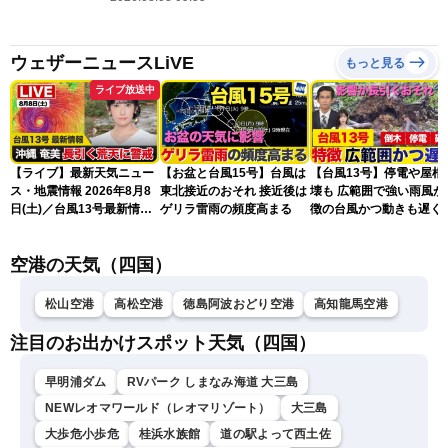
ウェザーニュースLiVE
もっと見る
ライブ放送中
【ライブ】最新天気ニュー
【お盆と台風15号】台風は
【台風13号】停電や屋根
ス・地震情報 2026年8月8
東北接近のおそれ 接近後は
壊も 広範囲で強い雨風が
日(土)／台風13号最新情
ゲリラ雷雨の頻度高まる
徴の台風かつ動きも遅く
報 令和8年熊本地震情報
響が長引くおそれ
〈ウェザーニュースLiVEア
空港の天気（四国）
フタヌーン・山岸愛梨／芳
野達郎〉
松山空港
高松空港
徳島阿波おどり空港
高知龍馬空港
注目のお出かけスポット天気（四国）
早明浦ダム
RVパーク しまなみ海道 大三島
NEWレオマワールド（レオマリゾート）
大三島
大歩危小歩危
桂浜水族館
道の駅よって西土佐