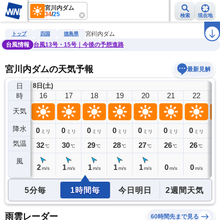
宮川内ダム
34
/
25
検索
現在地
雨雲レーダー
台風情報
地震情報
警報・注意報
2週間天気
ラ
宮川内ダム
トップ
四国
徳島県
台風情報
台風13号・15号｜今後の予想進路
宮川内ダムの天気予報
最新見解
日
8日(土)
15
16
17
18
19
20
21
22
時
天気
降水
0
0
0
0
0
0
0
0
0
ミリ
ミリ
ミリ
ミリ
ミリ
ミリ
ミリ
ミリ
気温
33
32
30
29
28
27
26
26
2
℃
℃
℃
℃
℃
℃
℃
℃
風
2
2
1
1
1
1
0
0
0
m/s
m/s
m/s
m/s
m/s
m/s
m/s
m/s
5分毎
1時間毎
今日明日
2週間天気
雨雲レーダー
60時間先まで見る