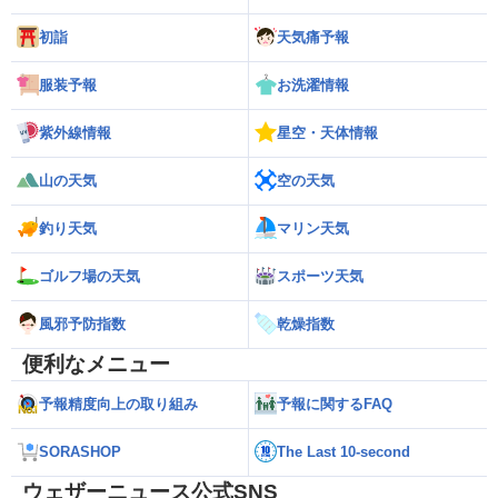
初詣
天気痛予報
服装予報
お洗濯情報
紫外線情報
星空・天体情報
山の天気
空の天気
釣り天気
マリン天気
ゴルフ場の天気
スポーツ天気
風邪予防指数
乾燥指数
便利なメニュー
予報精度向上の取り組み
予報に関するFAQ
SORASHOP
The Last 10-second
ウェザーニュース公式SNS