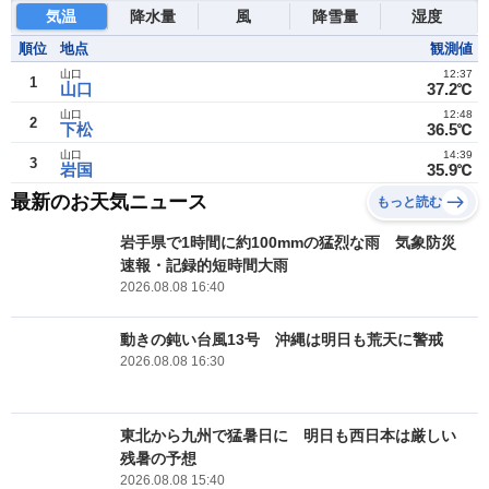
気温
降水量
風
降雪量
湿度
順位
地点
観測値
山口
12:37
1
山口
37.2℃
山口
12:48
2
下松
36.5℃
山口
14:39
3
岩国
35.9℃
最新のお天気ニュース
もっと読む
岩手県で1時間に約100mmの猛烈な雨 気象防災
速報・記録的短時間大雨
2026.08.08 16:40
動きの鈍い台風13号 沖縄は明日も荒天に警戒
2026.08.08 16:30
東北から九州で猛暑日に 明日も西日本は厳しい
残暑の予想
2026.08.08 15:40