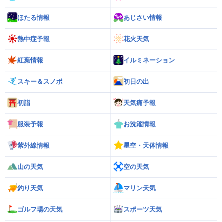
ほたる情報
あじさい情報
熱中症予報
花火天気
紅葉情報
イルミネーション
スキー＆スノボ
初日の出
初詣
天気痛予報
服装予報
お洗濯情報
紫外線情報
星空・天体情報
山の天気
空の天気
釣り天気
マリン天気
ゴルフ場の天気
スポーツ天気