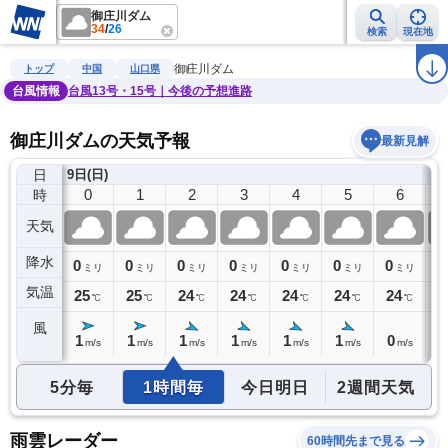
御庄川ダム
34
/
26
検索
現在地
雨雲レーダー
台風情報
地震情報
警報・注意報
2週間天気
ラ
御庄川ダム
トップ
中国
山口県
台風情報
台風13号・15号｜今後の予想進路
御庄川ダムの天気予報
最新見解
日
8日(土)
9日(日)
23
0
1
2
3
4
5
6
時
天気
降水
0
0
0
0
0
0
0
0
0
ミリ
ミリ
ミリ
ミリ
ミリ
ミリ
ミリ
ミリ
気温
26
25
25
24
24
24
24
24
2
℃
℃
℃
℃
℃
℃
℃
℃
風
1
1
1
1
1
1
1
0
1
m/s
m/s
m/s
m/s
m/s
m/s
m/s
m/s
5分毎
1時間毎
今日明日
2週間天気
雨雲レーダー
60時間先まで見る