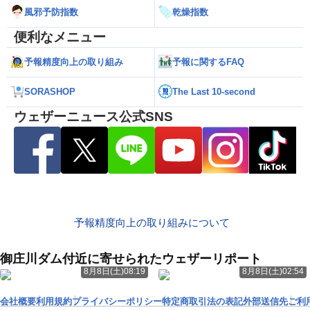
風邪予防指数
乾燥指数
便利なメニュー
予報精度向上の取り組み
予報に関するFAQ
SORASHOP
The Last 10-second
ウェザーニュース公式SNS
予報精度向上の取り組みについて
御庄川ダム付近に寄せられたウェザーリポート
8月8日(土)08:19
8月8日(土)02:54
会社概要
利用規約
プライバシーポリシー
特定商取引法の表記
外部送信先
ご利