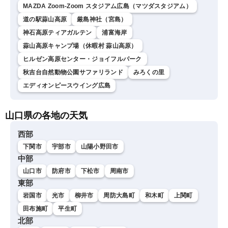
MAZDA Zoom-Zoom スタジアム広島（マツダスタジアム）
道の駅蒜山高原
厳島神社（宮島）
神石高原ティアガルテン
浦富海岸
蒜山高原キャンプ場（休暇村 蒜山高原）
ヒルゼン高原センター・ジョイフルパーク
秋吉台自然動物公園サファリランド
みろくの里
エディオンピースウイング広島
山口県の各地の天気
西部
下関市
宇部市
山陽小野田市
中部
山口市
防府市
下松市
周南市
東部
岩国市
光市
柳井市
周防大島町
和木町
上関町
田布施町
平生町
北部