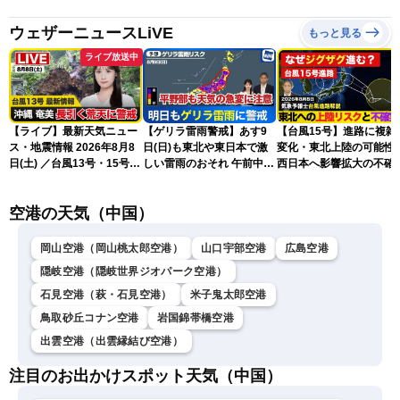
ウェザーニュースLiVE
もっと見る
ライブ放送中
【ライブ】最新天気ニュー
【ゲリラ雷雨警戒】あす9
【台風15号】進路に複雑
ス・地震情報 2026年8月8
日(日)も東北や東日本で激
変化・東北上陸の可能性
日(土) ／台風13号・15号
しい雷雨のおそれ 午前中か
西日本へ影響拡大の不確
ゲリラ雷雨最新見解 令和
ら雨雲急発達の危険も
性
8年熊本地震情報〈ウェザ
空港の天気（中国）
ーニュースLiVEムーン・戸
北美月／芳野達郎〉
岡山空港（岡山桃太郎空港）
山口宇部空港
広島空港
隠岐空港（隠岐世界ジオパーク空港）
石見空港（萩・石見空港）
米子鬼太郎空港
鳥取砂丘コナン空港
岩国錦帯橋空港
出雲空港（出雲縁結び空港）
注目のお出かけスポット天気（中国）