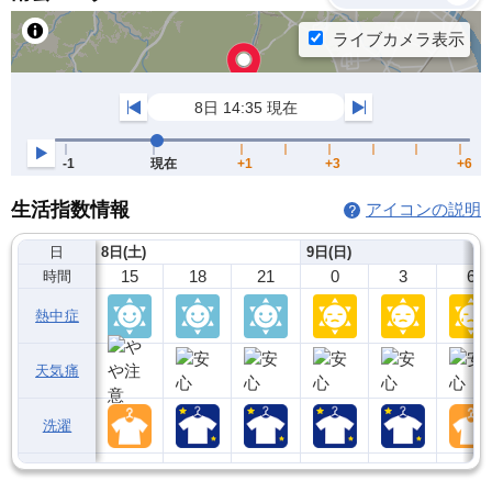
生活指数情報
アイコンの説明
日
8日(土)
9日(日)
15
18
21
0
3
6
時間
熱中症
天気痛
洗濯