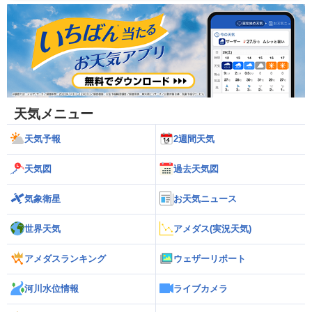
天気メニュー
天気予報
2週間天気
天気図
過去天気図
気象衛星
お天気ニュース
世界天気
アメダス(実況天気)
アメダスランキング
ウェザーリポート
河川水位情報
ライブカメラ