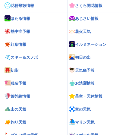
花粉飛散情報
さくら開花情報
ほたる情報
あじさい情報
熱中症予報
花火天気
紅葉情報
イルミネーション
スキー＆スノボ
初日の出
初詣
天気痛予報
服装予報
お洗濯情報
紫外線情報
星空・天体情報
山の天気
空の天気
釣り天気
マリン天気