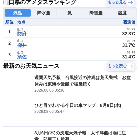
山口県のアメダスランキング
もっと見る
気温
降水量
風
降雪量
湿度
順位
地点
観測値
山口
08:29
1
防府
32.3℃
山口
08:26
2
柳井
31.7℃
山口
08:18
3
須佐
31.4℃
最新のお天気ニュース
もっと読む
週間天気予報 台風接近の沖縄は荒天警戒 お盆
休みは東海や近畿で猛暑続く
2026.08.06 05:38
ひと目でわかる今日の傘マップ 8月6日(木)
2026.08.06 05:47
8月6日(木)の洗濯天気予報 太平洋側は雨に注
意 部屋干し推奨