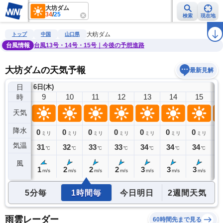
大坊ダム
34
/
25
検索
現在地
雨雲レーダー
台風情報
地震情報
警報・注意報
2週間天気
ラ
大坊ダム
トップ
中国
山口県
台風情報
台風13号・14号・15号｜今後の予想進路
大坊ダムの天気予報
最新見解
日
6日(木)
8
9
10
11
12
13
14
15
時
天気
降水
0
0
0
0
0
0
0
0
0
ミリ
ミリ
ミリ
ミリ
ミリ
ミリ
ミリ
ミリ
気温
29
31
32
33
33
34
34
34
3
℃
℃
℃
℃
℃
℃
℃
℃
風
1
1
2
2
2
3
3
3
3
m/s
m/s
m/s
m/s
m/s
m/s
m/s
m/s
5分毎
1時間毎
今日明日
2週間天気
雨雲レーダー
60時間先まで見る