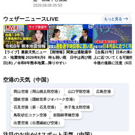
2026.08.06 05:50
ウェザーニュースLiVE
もっと見る
ライブ放送中
【ライブ】最新天気ニュー
【雨情報】関東は通勤通学
【台風15号】日本の東の
ス・地震情報 2026年8月6
時も弱い雨 日中は再び雨
上に近づいてくる可能
日(木) ／令和8年熊本地震情
降りやすい
今後の進路に注意（6日3
報／台風13号が大東島地方
更新）
に最接近 沖縄は荒天警戒
空港の天気（中国）
〈ウェザーニュースLiVEサ
ンシャイン・松本真央／山
口剛央〉
岡山空港（岡山桃太郎空港）
山口宇部空港
広島空港
隠岐空港（隠岐世界ジオパーク空港）
石見空港（萩・石見空港）
米子鬼太郎空港
鳥取砂丘コナン空港
岩国錦帯橋空港
出雲空港（出雲縁結び空港）
注目のお出かけスポット天気（中国）