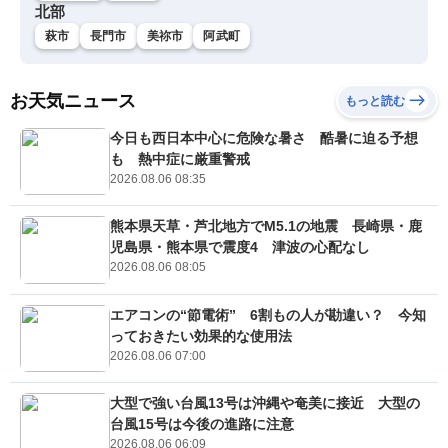
北部
萩市
長門市
美祢市
阿武町
お天気ニュース
もっと読む
今日も西日本中心に危険な暑さ 酷暑に迫る予想
も 熱中症に厳重警戒
2026.08.06 08:35
熊本県天草・芦北地方でM5.1の地震 長崎県・鹿
児島県・熊本県で震度4 津波の心配なし
2026.08.06 08:05
エアコンの“節電術” 6割もの人が勘違い？ 今知
っておきたい効果的な使用法
2026.08.06 07:00
大型で強い台風13号は沖縄や奄美に接近 大型の
台風15号は今後の進路に注意
2026.08.06 06:09