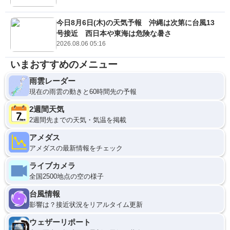
今日8月6日(木)の天気予報 沖縄は次第に台風13
号接近 西日本や東海は危険な暑さ
2026.08.06 05:16
いまおすすめのメニュー
雨雲レーダー
現在の雨雲の動きと60時間先の予報
2週間天気
2週間先までの天気・気温を掲載
アメダス
アメダスの最新情報をチェック
ライブカメラ
全国2500地点の空の様子
台風情報
影響は？接近状況をリアルタイム更新
ウェザーリポート