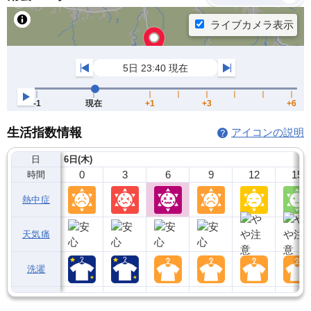
生活指数情報
アイコンの説明
日
6日(木)
0
3
6
9
12
15
時間
熱中症
天気痛
洗濯