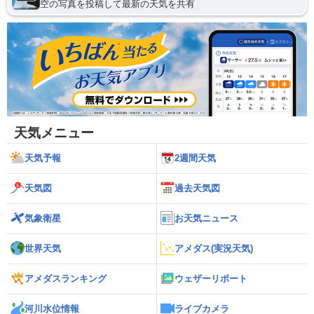
空の写真を投稿して最新の天気を共有
天気メニュー
天気予報
2週間天気
天気図
過去天気図
気象衛星
お天気ニュース
世界天気
アメダス(実況天気)
アメダスランキング
ウェザーリポート
河川水位情報
ライブカメラ