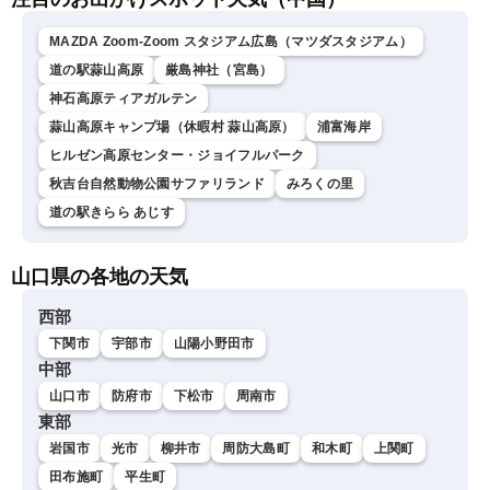
MAZDA Zoom-Zoom スタジアム広島（マツダスタジアム）
道の駅蒜山高原
厳島神社（宮島）
神石高原ティアガルテン
蒜山高原キャンプ場（休暇村 蒜山高原）
浦富海岸
ヒルゼン高原センター・ジョイフルパーク
秋吉台自然動物公園サファリランド
みろくの里
道の駅きらら あじす
山口県の各地の天気
西部
下関市
宇部市
山陽小野田市
中部
山口市
防府市
下松市
周南市
東部
岩国市
光市
柳井市
周防大島町
和木町
上関町
田布施町
平生町