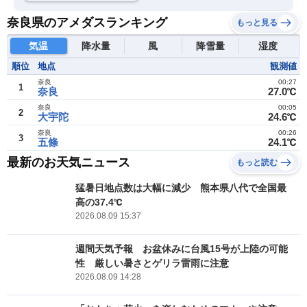
奈良県のアメダスランキング
もっと見る
気温
降水量
風
降雪量
湿度
順位
地点
観測値
奈良
00:27
1
奈良
27.0℃
奈良
00:05
2
大宇陀
24.6℃
奈良
00:26
3
五條
24.1℃
最新のお天気ニュース
もっと読む
猛暑日地点数は大幅に減少 熊本県八代で全国最
高の37.4℃
2026.08.09 15:37
週間天気予報 お盆休みに台風15号が上陸の可能
性 厳しい暑さとゲリラ雷雨に注意
2026.08.09 14:28