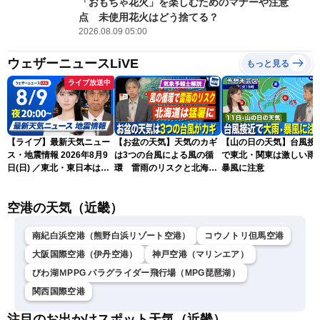
「おもちゃ花火」を楽しむためのマナーや注意
点 未使用花火はどう捨てる？
2026.08.09 05:00
ウェザーニュースLiVE
もっと見る
ライブ放送中
【ライブ】最新天気ニュー
【お盆の天気】天気のカギ
【山の日の天気】台風接
ス・地震情報 2026年8月9
は3つの台風による風の循
で東北・関東は激しい雨
日(日) ／東北・東日本は急
環 雷雨のリスクと北海道
暴風に注意
な雷雨に注意〈ウェザーニ
は猛暑に
ュースLiVEムーン・駒木結
空港の天気（近畿）
衣／芳野達郎〉
南紀白浜空港（熊野白浜リゾート空港）
コウノトリ但馬空港
大阪国際空港（伊丹空港）
神戸空港（マリンエア）
びわ湖ＭPPG パラグライダー飛行場（MPG琵琶湖）
関西国際空港
注目のお出かけスポット天気（近畿）