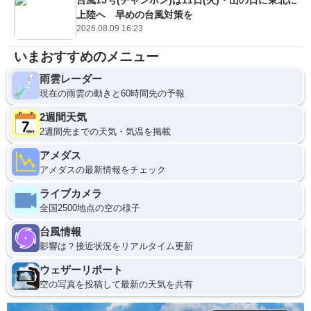
上陸へ 早めの台風対策を
2026.08.09 16:23
いまおすすめのメニュー
雨雲レーダー
現在の雨雲の動きと60時間先の予報
2週間天気
2週間先までの天気・気温を掲載
アメダス
アメダスの最新情報をチェック
ライブカメラ
全国2500地点の空の様子
台風情報
影響は？接近状況をリアルタイム更新
ウェザーリポート
空の写真を投稿して最新の天気を共有