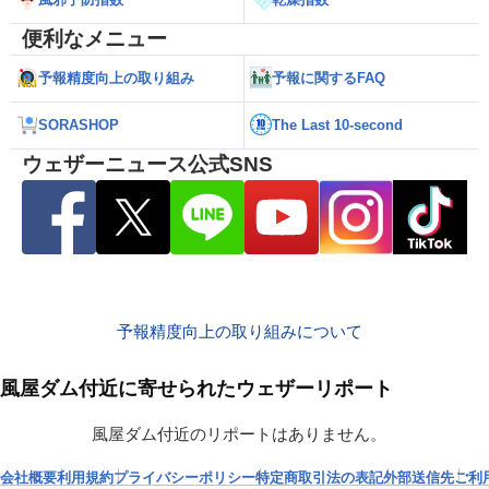
便利なメニュー
予報精度向上の取り組み
予報に関するFAQ
SORASHOP
The Last 10-second
ウェザーニュース公式SNS
予報精度向上の取り組みについて
風屋ダム付近に寄せられたウェザーリポート
風屋ダム付近のリポートはありません。
会社概要
利用規約
プライバシーポリシー
特定商取引法の表記
外部送信先
ご利