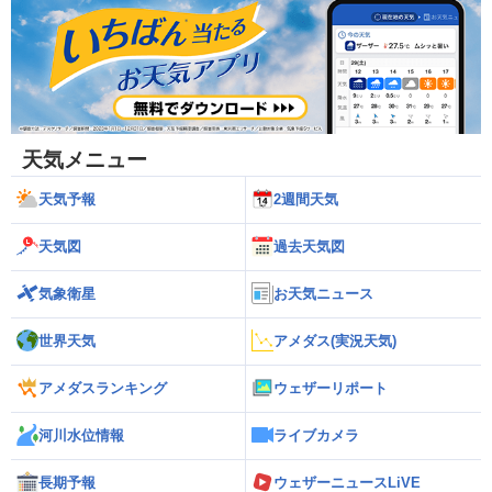
天気メニュー
天気予報
2週間天気
天気図
過去天気図
気象衛星
お天気ニュース
世界天気
アメダス(実況天気)
アメダスランキング
ウェザーリポート
河川水位情報
ライブカメラ
長期予報
ウェザーニュースLiVE