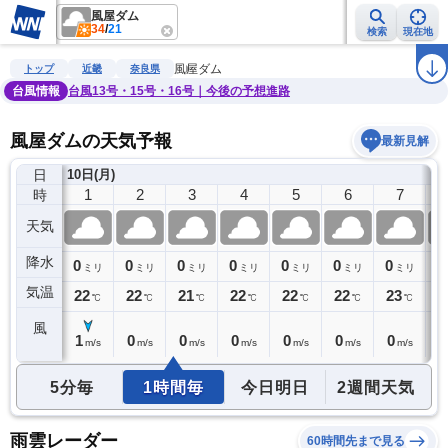
風屋ダム
34
/
21
検索
現在地
雨雲レーダー
台風情報
地震情報
警報・注意報
2週間天気
ラ
風屋ダム
トップ
近畿
奈良県
台風情報
台風13号・15号・16号｜今後の予想進路
風屋ダムの天気予報
最新見解
日
)
10日(月)
0
1
2
3
4
5
6
7
時
天気
降水
0
0
0
0
0
0
0
0
0
ミリ
ミリ
ミリ
ミリ
ミリ
ミリ
ミリ
ミリ
気温
22
22
22
21
22
22
22
23
2
℃
℃
℃
℃
℃
℃
℃
℃
風
1
1
0
0
0
0
0
0
0
m/s
m/s
m/s
m/s
m/s
m/s
m/s
m/s
5分毎
1時間毎
今日明日
2週間天気
雨雲レーダー
60時間先まで見る