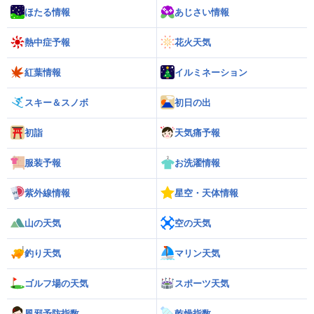
ほたる情報
あじさい情報
熱中症予報
花火天気
紅葉情報
イルミネーション
スキー＆スノボ
初日の出
初詣
天気痛予報
服装予報
お洗濯情報
紫外線情報
星空・天体情報
山の天気
空の天気
釣り天気
マリン天気
ゴルフ場の天気
スポーツ天気
風邪予防指数
乾燥指数