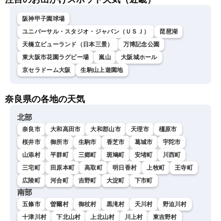
阪神甲子園球場
ユニバーサル・スタジオ・ジャパン（ＵＳＪ）
琵琶湖
天橋立ビューランド（日本三景）
万博記念公園
東大阪市花園ラグビー場
嵐山
大阪城ホール
京セラドーム大阪
生駒山上遊園地
奈良県の各地の天気
北部
奈良市
大和高田市
大和郡山市
天理市
橿原市
桜井市
御所市
生駒市
香芝市
葛城市
宇陀市
山添村
平群町
三郷町
斑鳩町
安堵町
川西町
三宅町
田原本町
高取町
明日香村
上牧町
王寺町
広陵町
河合町
吉野町
大淀町
下市町
南部
五條市
曽爾村
御杖村
黒滝村
天川村
野迫川村
十津川村
下北山村
上北山村
川上村
東吉野村