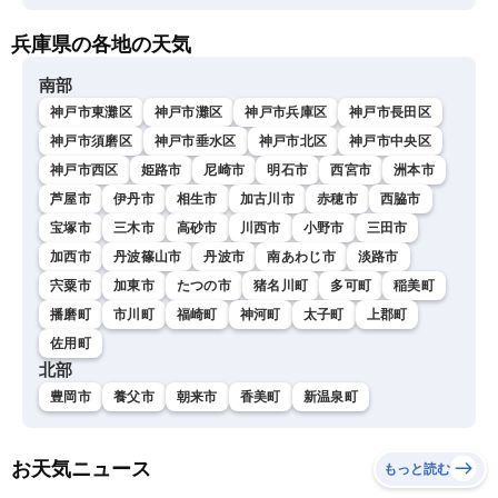
兵庫県の各地の天気
南部
神戸市東灘区
神戸市灘区
神戸市兵庫区
神戸市長田区
神戸市須磨区
神戸市垂水区
神戸市北区
神戸市中央区
神戸市西区
姫路市
尼崎市
明石市
西宮市
洲本市
芦屋市
伊丹市
相生市
加古川市
赤穂市
西脇市
宝塚市
三木市
高砂市
川西市
小野市
三田市
加西市
丹波篠山市
丹波市
南あわじ市
淡路市
宍粟市
加東市
たつの市
猪名川町
多可町
稲美町
播磨町
市川町
福崎町
神河町
太子町
上郡町
佐用町
北部
豊岡市
養父市
朝来市
香美町
新温泉町
お天気ニュース
もっと読む