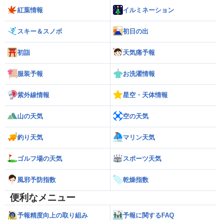
紅葉情報
イルミネーション
スキー＆スノボ
初日の出
初詣
天気痛予報
服装予報
お洗濯情報
紫外線情報
星空・天体情報
山の天気
空の天気
釣り天気
マリン天気
ゴルフ場の天気
スポーツ天気
風邪予防指数
乾燥指数
便利なメニュー
予報精度向上の取り組み
予報に関するFAQ