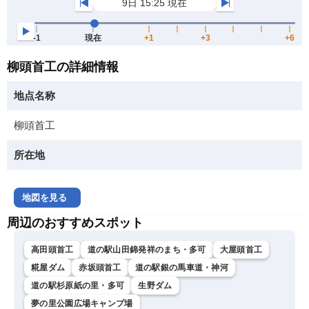
柳頭首工の詳細情報
地点名称
柳頭首工
所在地
地図を見る
周辺のおすすめスポット
高田頭首工
道の駅山田錦発祥のまち・多可
大屋頭首工
糀屋ダム
赤坂頭首工
道の駅銀の馬車道・神河
道の駅杉原紙の里・多可
生野ダム
夢の里公園広場キャンプ場