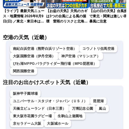
【ライブ】最新天気ニュー
【お盆の天気】天気のカギ
【山の日の天気】台風接
ス・地震情報 2026年8月9
は3つの台風による風の循
で東北・関東は激しい雨
日(日) ／東北・東日本は急
環 雷雨のリスクと北海道
暴風に注意
な雷雨に注意〈ウェザーニ
は猛暑に
ュースLiVEムーン・駒木結
空港の天気（近畿）
衣／芳野達郎〉
南紀白浜空港（熊野白浜リゾート空港）
コウノトリ但馬空港
大阪国際空港（伊丹空港）
神戸空港（マリンエア）
びわ湖ＭPPG パラグライダー飛行場（MPG琵琶湖）
関西国際空港
注目のお出かけスポット天気（近畿）
阪神甲子園球場
ユニバーサル・スタジオ・ジャパン（ＵＳＪ）
琵琶湖
天橋立ビューランド（日本三景）
万博記念公園
嵐山
東大阪市花園ラグビー場
生駒山上遊園地
京セラドーム大阪
大阪城ホール