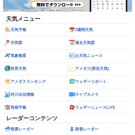
天気メニュー
天気予報
2週間天気
天気図
過去天気図
気象衛星
お天気ニュース
世界天気
アメダス(実況天気)
アメダスランキング
ウェザーリポート
河川水位情報
ライブカメラ
長期予報
ウェザーニュースLiVE
レーダーコンテンツ
雨雲レーダー
雨雪レーダー