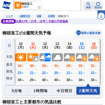
柳頭首工
34
/
23
検索
現在地
雨雲レーダー
台風情報
地震情報
警報・注意報
2週間天気
ラ
柳頭首工
トップ
2週間天気
近畿
兵庫県
台風情報
台風13号・15号・16号｜今後の予想進路
柳頭首工の2週間天気予報
週間の最新見解
9
10
11
12
13
14
15
16
日
(日)
(月)
(火)
(水)
(木)
(金)
(土)
(日)
(
天気
最高
34
34
30
29
31
29
33
31
3
℃
℃
℃
℃
℃
℃
℃
℃
最低
23
23
21
22
20
21
21
22
2
℃
℃
℃
℃
℃
℃
℃
℃
降水
0
30
20
40
40
30
30
30
4
リ
ミリ
%
%
%
%
%
%
%
5分毎
1時間毎
今日明日
2週間天気
柳頭首工と主要都市の気温比較