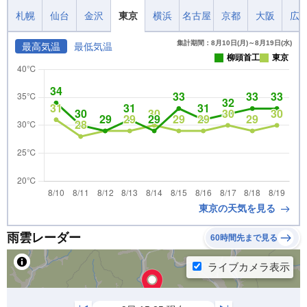
札幌
仙台
金沢
東京
横浜
名古屋
京都
大阪
広
集計期間：8月10日(月)～8月19日(水)
最高気温
最低気温
柳頭首工
東京
東京の天気を見る
雨雲レーダー
60時間先まで見る