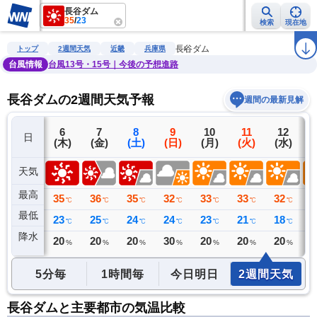
長谷ダム
35
/
23
検索
現在地
雨雲レーダー
台風情報
地震情報
警報・注意報
2週間天気
ラ
長谷ダム
トップ
2週間天気
近畿
兵庫県
台風情報
台風13号・15号｜今後の予想進路
長谷ダムの2週間天気予報
週間の最新見解
5
6
7
8
9
10
11
12
日
(水)
(木)
(金)
(土)
(日)
(月)
(火)
(水)
(
天気
最高
35
35
36
35
32
33
33
32
3
℃
℃
℃
℃
℃
℃
℃
℃
最低
23
23
25
24
24
23
21
18
1
℃
℃
℃
℃
℃
℃
℃
℃
降水
0
20
20
20
30
20
20
20
2
ミリ
%
%
%
%
%
%
%
5分毎
1時間毎
今日明日
2週間天気
長谷ダムと主要都市の気温比較