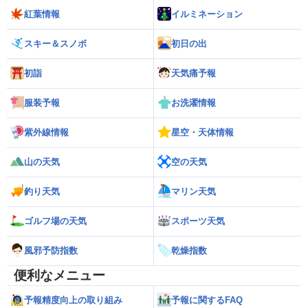
紅葉情報
イルミネーション
スキー＆スノボ
初日の出
初詣
天気痛予報
服装予報
お洗濯情報
紫外線情報
星空・天体情報
山の天気
空の天気
釣り天気
マリン天気
ゴルフ場の天気
スポーツ天気
風邪予防指数
乾燥指数
便利なメニュー
予報精度向上の取り組み
予報に関するFAQ