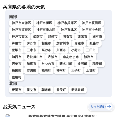
兵庫県の各地の天気
南部
神戸市東灘区
神戸市灘区
神戸市兵庫区
神戸市長田区
神戸市須磨区
神戸市垂水区
神戸市北区
神戸市中央区
神戸市西区
姫路市
尼崎市
明石市
西宮市
洲本市
芦屋市
伊丹市
相生市
加古川市
赤穂市
西脇市
宝塚市
三木市
高砂市
川西市
小野市
三田市
加西市
丹波篠山市
丹波市
南あわじ市
淡路市
宍粟市
加東市
たつの市
猪名川町
多可町
稲美町
播磨町
市川町
福崎町
神河町
太子町
上郡町
佐用町
北部
豊岡市
養父市
朝来市
香美町
新温泉町
お天気ニュース
もっと読む
熊本県熊本地方で地震 最大震度4 津波なし