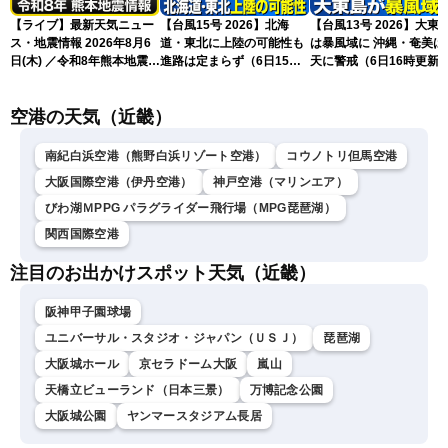
【ライブ】最新天気ニュー
【台風15号 2026】北海
【台風13号 2026】大東
ス・地震情報 2026年8月6
道・東北に上陸の可能性も
は暴風域に 沖縄・奄美は荒
日(木) ／令和8年熊本地震情
進路は定まらず（6日15時
天に警戒（6日16時更新
報 沖縄・奄美を台風13号
更新）
が直撃〈ウェザーニュース
空港の天気（近畿）
LiVEムーン・駒木結衣／本
田竜也〉
南紀白浜空港（熊野白浜リゾート空港）
コウノトリ但馬空港
大阪国際空港（伊丹空港）
神戸空港（マリンエア）
びわ湖ＭPPG パラグライダー飛行場（MPG琵琶湖）
関西国際空港
注目のお出かけスポット天気（近畿）
阪神甲子園球場
ユニバーサル・スタジオ・ジャパン（ＵＳＪ）
琵琶湖
大阪城ホール
京セラドーム大阪
嵐山
天橋立ビューランド（日本三景）
万博記念公園
大阪城公園
ヤンマースタジアム長居