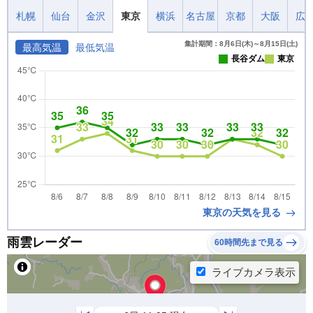
札幌
仙台
金沢
東京
横浜
名古屋
京都
大阪
広
集計期間：8月6日(木)～8月15日(土)
最高気温
最低気温
長谷ダム
東京
東京の天気を見る
雨雲レーダー
60時間先まで見る