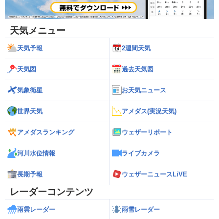
天気メニュー
天気予報
2週間天気
天気図
過去天気図
気象衛星
お天気ニュース
世界天気
アメダス(実況天気)
アメダスランキング
ウェザーリポート
河川水位情報
ライブカメラ
長期予報
ウェザーニュースLiVE
レーダーコンテンツ
雨雲レーダー
雨雪レーダー